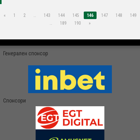
«
1
2
…
143
144
145
146
147
148
149
…
189
190
»
Генерален спонсор
Спонсори