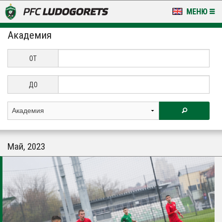
МЕНЮ
Академия
НОВИНИ & ГАЛЕРИИ
LUDOGORETS TV
ОТ
НА ТЕРЕНА
ДО
СТАДИОН & БАЗИ
КЛУБ
Май, 2023
ЗА ФЕНОВЕ