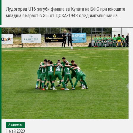
Лудогорец U16 загуби финала за Купата на БФС при юношите
младша възраст с 3:5 от ЦСКА-1948 след изпълнение на...
Академия
1 май 2023