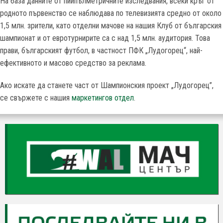
На база данните от пийпълметричните изследвания, всеки кръг от
родното първенство се наблюдава по телевизията средно от около
1,5 млн. зрители, като отделни мачове на нашия Клуб от българския
шампионат и от евротурнирите са с над 1,5 млн. аудитория. Това
прави, българският футбол, в частност ПФК „Лудогорец“, най-
ефективното и масово средство за реклама.
Ако искате да станете част от Шампионския проект „Лудогорец”,
се свържете с нашия
маркетингов отдел
.