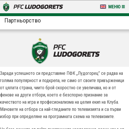
МЕНЮ
Партньорство
НОВИНИ & ГАЛЕРИИ
LUDOGORETS TV
НА ТЕРЕНА
СТАДИОН & БАЗИ
КЛУБ
Заради успешното си представяне ПФК „Лудогорец” се радва на
голяма популярност и подкрепа, не само от своите привърженици
ЗА ФЕНОВЕ
от цялата страна, чиито брой скоростно се увеличава, но и от
фенове на други отбори, което е безспорно признание за
качеството на игра и професионализма на целия екип на Клуба.
Мачовете на отбора са най-гледаните по телевизията и са първи
избор при определяне на програмната схема на телевизиите.