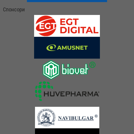
Спонсори