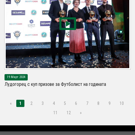
19 Март 2024
Лудогорец с куп призове за Футболист на годината
«
1
2
3
4
5
6
7
8
9
10
11
12
»