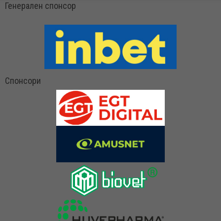
Генерален спонсор
Спонсори