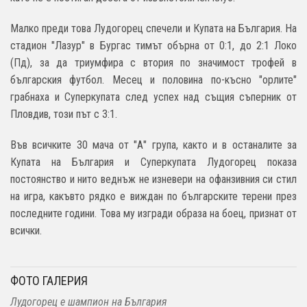
Малко преди това Лудогорец спечели и Купата на България. На
стадион "Лазур" в Бургас тимът обърна от 0:1, до 2:1 Локо
(Пд), за да триумфира с втория по значимост трофей в
българския футбол. Месец и половина по-късно "орлите"
грабнаха и Суперкупата след успех над същия съперник от
Пловдив, този път с 3:1.
Във всичките 30 мача от "А" група, както и в останалите за
Купата на България и Суперкупата Лудогорец показа
постоянство и нито веднъж не изневери на офанзивния си стил
на игра, какъвто рядко е виждан по българските терени през
последните години. Това му изгради образа на боец, признат от
всички.
ФОТО ГАЛЕРИЯ
Лудогорец е шампион на България