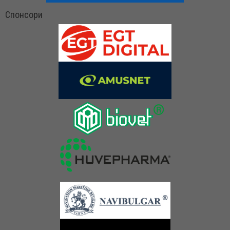
Спонсори