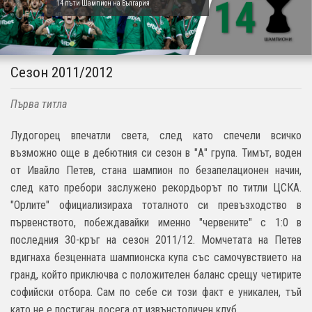
14 пъти Шампион на България
Сезон 2011/2012
Първа титла
Лудогорец впечатли света, след като спечели всичко
възможно още в дебютния си сезон в "А" група. Тимът, воден
от Ивайло Петев, стана шампион по безапелационен начин,
след като пребори заслужено рекордьорът по титли ЦСКА.
"Орлите" официализираха тоталното си превъзходство в
първенството, побеждавайки именно "червените" с 1:0 в
последния 30-кръг на сезон 2011/12. Момчетата на Петев
вдигнаха безценната шампионска купа със самочувствието на
гранд, който приключва с положителен баланс срещу четирите
софийски отбора. Сам по себе си този факт е уникален, тъй
като не е постиган досега от извънстоличен клуб.