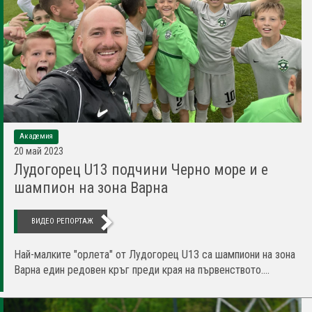
Академия
20 май 2023
Лудогорец U13 подчини Черно море и е
шампион на зона Варна
ВИДЕО РЕПОРТАЖ
Най-малките "орлета" от Лудогорец U13 са шампиони на зона
Варна един редовен кръг преди края на първенството....