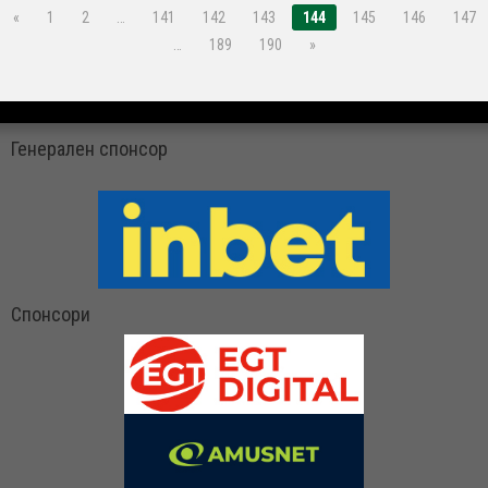
«
1
2
…
141
142
143
144
145
146
147
…
189
190
»
Генерален спонсор
Спонсори