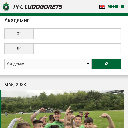
МЕНЮ
Академия
НОВИНИ & ГАЛЕРИИ
LUDOGORETS TV
ОТ
НА ТЕРЕНА
ДО
СТАДИОН & БАЗИ
КЛУБ
Май, 2023
ЗА ФЕНОВЕ