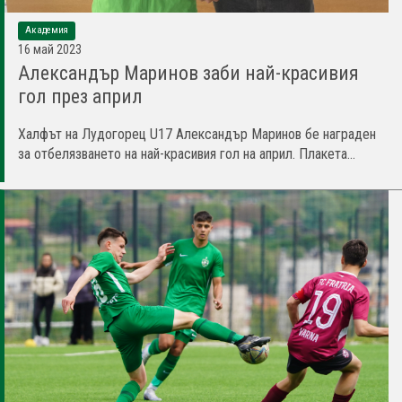
Академия
16 май 2023
Александър Маринов заби най-красивия
гол през април
Халфът на Лудогорец U17 Александър Маринов бе награден
за отбелязването на най-красивия гол на април. Плакета...