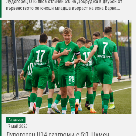
Лудогорец U16 писа отличен 6:0 на Добруджа в двубой от
първенството за юноши младша възраст на зона Варна....
Академия
17 май 2023
Лудогорец U14 разгроми с 5:0 Шумен