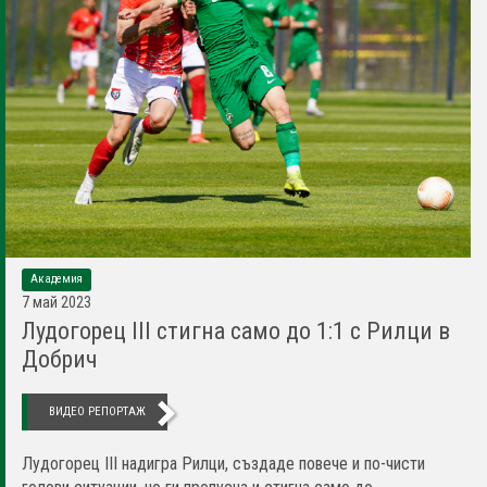
Академия
7 май 2023
Лудогорец III стигна само до 1:1 с Рилци в
Добрич
ВИДЕО РЕПОРТАЖ
Лудогорец III надигра Рилци, създаде повече и по-чисти