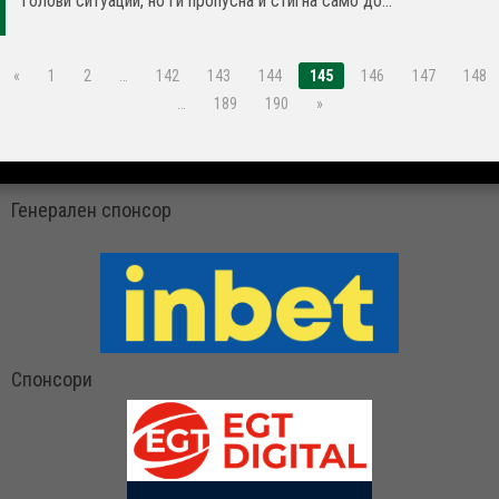
голови ситуации, но ги пропусна и стигна само до...
«
1
2
…
142
143
144
145
146
147
148
…
189
190
»
Генерален спонсор
Спонсори