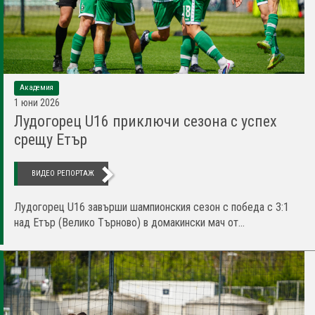
Академия
1 юни 2026
Лудогорец U16 приключи сезона с успех
срещу Етър
ВИДЕО РЕПОРТАЖ
Лудогорец U16 завърши шампионския сезон с победа с 3:1
над Етър (Велико Търново) в домакински мач от...