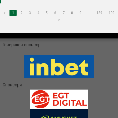
«
1
2
3
4
5
6
7
8
9
…
189
190
»
Генерален спонсор
Спонсори