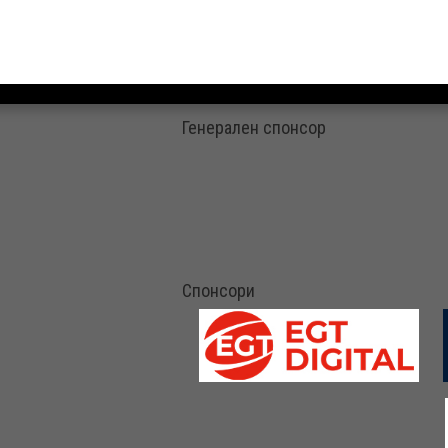
Генерален спонсор
Спонсори