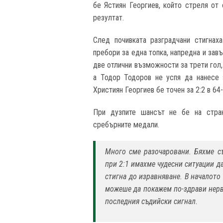
бе Ястиян Георгиев, който стреля от
резултат.
След почивката разградчани стигнах
пребори за една топка, напредна и за
две отлични възможности за трети гол,
а Тодор Тодоров не успя да нанесе 
Християн Георгиев бе точен за 2:2 в 64-
При дузпите шансът не бе на стран
сребърните медали.
Много сме разочаровани. Бяхме с
при 2:1 имахме чудесни ситуации д
стигна до изравняване. В началото
можеше да покажем по-здрави нер
последния съдийски сигнал.