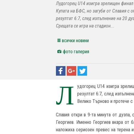
Лудогорец U14 изигра зрелищен финал
Купата на БФС, но загуби от Славия с 
резултат 6:7, след изпълнение на 20 ду
Срещата се игра на стадион...
всички новини
фото галерия
Л
удогорец U14 изигра зрелищ
резултат 6:7, след изпълнен
Велико Търново и протече с
Славия откри в 9-та минута от дузпа,
Георгиев. Именно Георгиев вкара от б
наложиха сериозен превес на терена и