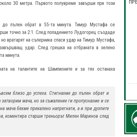
ПР
 около 30 метра. Първото полувреме завърши при този
а до пълен обрат в 55-та минута. Тимур Мустафа се
върши точно за 2:1. След попадението Лудогорец създаде
 но вратарят на съперника спаси удар на Тимур Мустафа,
завършващ удар. След грешка на отбраната в зелено
та минута.
ата на талантите на Шампионите и за тях останаха
ъвсем близо до успеха. Стигнахме до пълен обрат и
а затворим мача, но за съжаление ги пропуснахме и се
 на мача бяхме прекалено напрегнати, а и при дузпите
ви, коментира старши треньорът Милен Маринов след