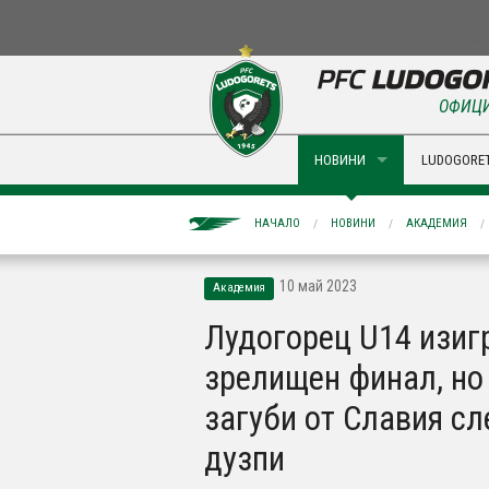
ОФИЦИ
НОВИНИ
LUDOGORET
НАЧАЛО
НОВИНИ
АКАДЕМИЯ
10 май 2023
Академия
Лудогорец U14 изиг
зрелищен финал, но
загуби от Славия сл
дузпи