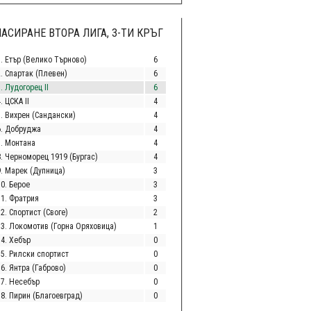
АСИРАНЕ ВТОРА ЛИГА, 3-ТИ КРЪГ
1. Етър (Велико Търново)
6
2. Спартак (Плевен)
6
. Лудогорец II
6
. ЦСКА II
4
5. Вихрен (Сандански)
4
6. Добруджа
4
7. Монтана
4
8. Черноморец 1919 (Бургас)
4
9. Марек (Дупница)
3
10. Берое
3
11. Фратрия
3
2. Спортист (Своге)
2
13. Локомотив (Горна Оряховица)
1
14. Хебър
0
15. Рилски спортист
0
6. Янтра (Габрово)
0
17. Несебър
0
18. Пирин (Благоевград)
0