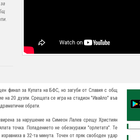
 за
общ
зпи.
ен финал за Купата на БФС, но загуби от Славия с общ
ие на 20 дузпи. Срещата се игра на стадион "Ивайло" във
 драматични обрати.
 свирена за нарушение на Симеон Лалев срещу Християн
ялата точка. Попадението не обезкуражи "орлетата". Те
 изравниха в 32-та минута. Точен от пряк свободен удар