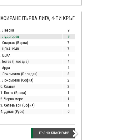
АСИРАНЕ ПЪРВА ЛИГА, 4-ТИ КРЪГ
1. Левски
9
2. Лудогорец
9
. Спартак (Варна)
7
4. ЦСКА 1948
7
5. ЦСКА
7
6. Ботев (Пловдив)
4
. Арда
4
8. Локомотив (Пловдив)
3
9. Локомотив (София)
2
10. Славия
2
1. Ботев (Враца)
1
12. Черно море
1
13. Септември (София)
1
4. Дунав (Русе)
0
ПЪЛНО КЛАСИРАНЕ