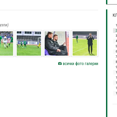
КЛ
узпи)
3
7
всички фото галерии
1
1