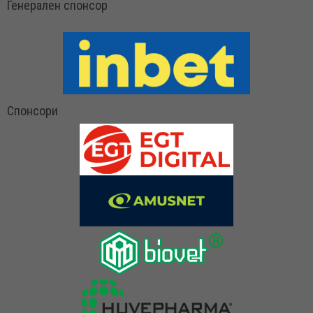
Генерален спонсор
Спонсори