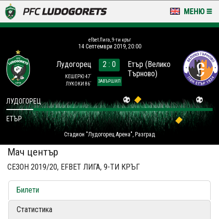
МЕНЮ
НОВИНИ & ГАЛЕРИИ
efbet Лига, 9-ти кръг
14 Септември 2019, 20:00
LUDOGORETS TV
Лудогорец
2 : 0
Етър (Велико
Търново)
НА ТЕРЕНА
КЕШЕРЮ 47´
ЗАВЪРШИЛ
ЛУКОКИ 86´
СТАДИОН & БАЗИ
ЛУДОГОРЕЦ
ЕТЪР
КЛУБ
Стадион "Лудогорец Арена", Разград
ЗА ФЕНОВЕ
Мач център
СЕЗОН 2019/20, EFBET ЛИГА, 9-ТИ КРЪГ
Билети
Статистика