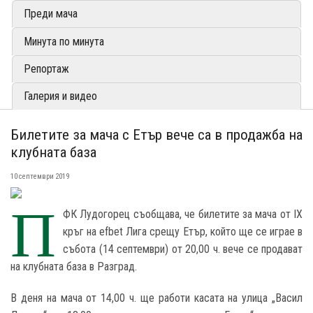
Преди мача
Минута по минута
Репортаж
Галерия и видео
Билетите за мача с Етър вече са в продажба на
клубната база
10 септември 2019
П
ФК Лудогорец съобщава, че билетите за мача от IX
кръг на efbet Лига срещу Етър, който ще се играе в
събота (14 септември) от 20,00 ч. вече се продават
на клубната база в Разград.
В деня на мача от 14,00 ч. ще работи касата на улица „Васил