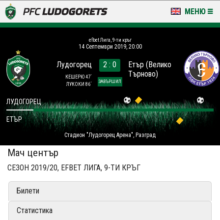
МЕНЮ
НОВИНИ & ГАЛЕРИИ
efbet Лига, 9-ти кръг
14 Септември 2019, 20:00
LUDOGORETS TV
Лудогорец
2 : 0
Етър (Велико
Търново)
НА ТЕРЕНА
КЕШЕРЮ 47´
ЗАВЪРШИЛ
ЛУКОКИ 86´
СТАДИОН & БАЗИ
ЛУДОГОРЕЦ
ЕТЪР
КЛУБ
Стадион "Лудогорец Арена", Разград
ЗА ФЕНОВЕ
Мач център
СЕЗОН 2019/20, EFBET ЛИГА, 9-ТИ КРЪГ
Билети
Статистика