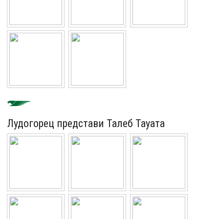
Лудогорец представи Талеб Тауата