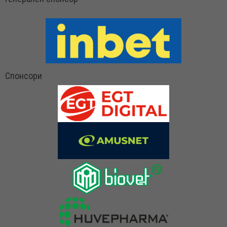
Спонсори