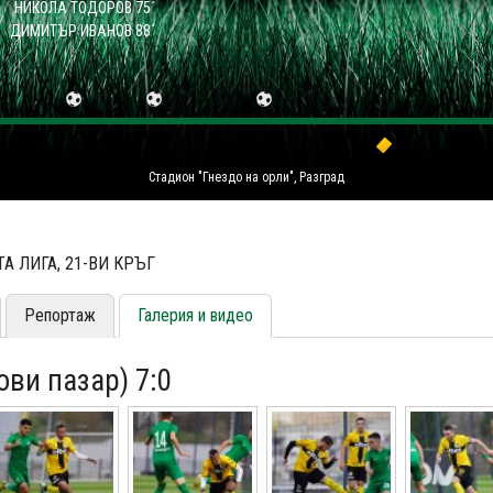
НИКОЛА ТОДОРОВ 75´
ДИМИТЪР ИВАНОВ 88´
Стадион "Гнездо на орли", Разград
А ЛИГА, 21-ВИ КРЪГ
Репортаж
Галерия и видео
Нови пазар) 7:0