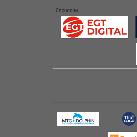
Спонсори