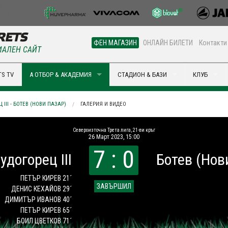
ФЕН МАГАЗИН
ОНЛАЙН БИЛЕТИ
Контакти
АЛЕН САЙТ
S TV
А ОТБОР & АКАДЕМИЯ
СТАДИОН & БАЗИ
КЛУБ
 III - БОТЕВ (НОВИ ПАЗАР)
ГАЛЕРИЯ И ВИДЕО
Североизточна Трета лига, 21-ви кръг
26 Март 2023, 15:00
7 : 0
удогорец III
Ботев (Нов
ПЕТЪР КИРЕВ 21´
ЗАВЪРШИЛ
ДЕНИС КЕХАЙОВ 29´
ДИМИТЪР ИВАНОВ 40´
ПЕТЪР КИРЕВ 65´
БОИЛ ЦВЕТКОВ 71´