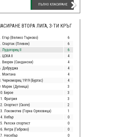
ПЪЛНО КЛАСИРАНЕ
АСИРАНЕ ВТОРА ЛИГА, 3-ТИ КРЪГ
1. Етър (Велико Търново)
6
2. Спартак (Плевен)
6
. Лудогорец II
6
. ЦСКА II
4
5. Вихрен (Сандански)
4
6. Добруджа
4
7. Монтана
4
8. Черноморец 1919 (Бургас)
4
9. Марек (Дупница)
3
10. Берое
3
11. Фратрия
3
2. Спортист (Своге)
2
13. Локомотив (Горна Оряховица)
1
14. Хебър
0
15. Рилски спортист
0
6. Янтра (Габрово)
0
17. Несебър
0