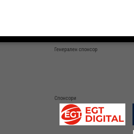
Генерален спонсор
Спонсори