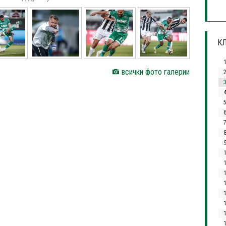
КЛ
всички фото галерии
3
4
1
1