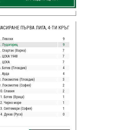
АСИРАНЕ ПЪРВА ЛИГА, 4-ТИ КРЪГ
1. Левски
9
2. Лудогорец
9
. Спартак (Варна)
7
4. ЦСКА 1948
7
5. ЦСКА
7
6. Ботев (Пловдив)
4
. Арда
4
8. Локомотив (Пловдив)
3
9. Локомотив (София)
2
10. Славия
2
1. Ботев (Враца)
1
12. Черно море
1
13. Септември (София)
1
4. Дунав (Русе)
0