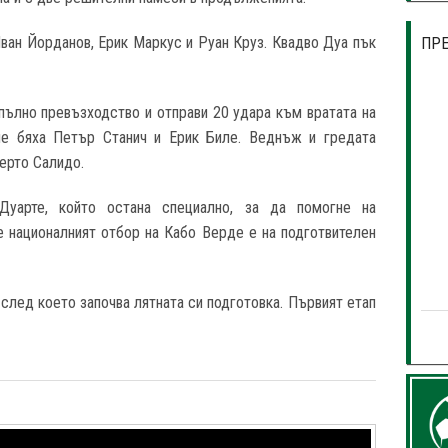
Иван Йорданов, Ерик Маркус и Руан Круз. Квадво Дуа пък
ПР
ълно превъзходство и отправи 20 удара към вратата на
ие бяха Петър Станич и Ерик Биле. Веднъж и гредата
ерто Салидо.
уарте, който остана специално, за да помогне на
е националният отбор на Кабо Верде е на подготвителен
 след което започва лятната си подготовка. Първият етап