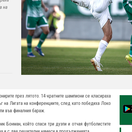
а на
рнирите през лятото. 14-кратните шампиони се класираха
ъг на Лигата на конференциите, след като победиха Локо
пи във финалния бараж.
рик Бонман, който спаси три дузпи и отчая футболистите
на и с две решителни намеси в продълженията.