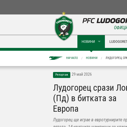
ОФИЦИ
НОВИНИ
LUDOGORET
НАЧАЛО
НОВИНИ
ЛУДОГОРЕЦ СРА
29 май 2026
Репортаж
Лудогорец срази Ло
(Пд) в битката за
Европа
Лудогорец ще играе в евротурнирите п
лятото. 14-кратните шампиони се клас