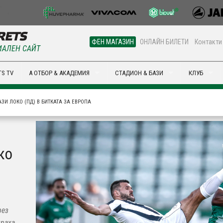
ФЕН МАГАЗИН
ОНЛАЙН БИЛЕТИ
Контакти
АЛЕН САЙТ
S TV
А ОТБОР & АКАДЕМИЯ
СТАДИОН & БАЗИ
КЛУБ
ЗИ ЛОКО (ПД) В БИТКАТА ЗА ЕВРОПА
ко
рез
ираха