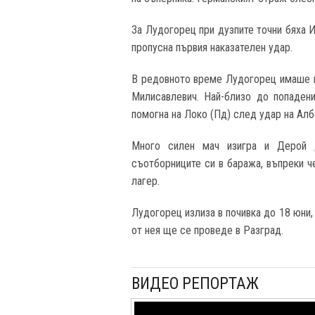
За Лудогорец при дузпите точни бяха 
пропусна първия наказателен удар.
В редовното време Лудогорец имаше п
Милисавлевич. Най-близо до попаден
помогна на Локо (Пд) след удар на Алб
Много силен мач изигра и Дерой Д
съотборниците си в баража, въпреки ч
лагер.
Лудогорец излиза в почивка до 18 юни,
от нея ще се проведе в Разград.
ВИДЕО РЕПОРТАЖ