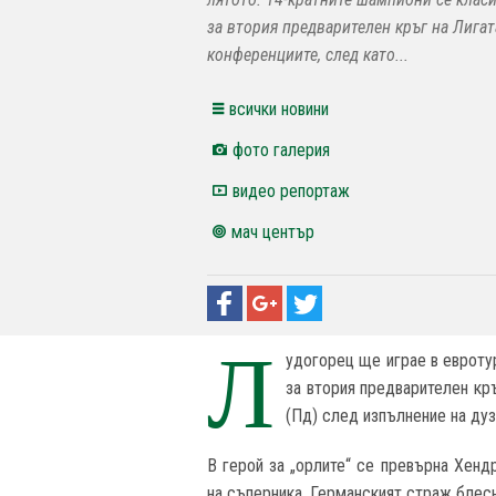
за втория предварителен кръг на Лигат
конференциите, след като...
всички новини
фото галерия
видео репортаж
мач център
Л
удогорец ще играе в евроту
за втория предварителен кр
(Пд) след изпълнение на дуз
В герой за „орлите“ се превърна Хенд
на съперника. Германският страж блес