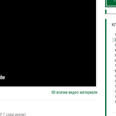
КЛ
3
7
1
всички видео материали
1
3:1 след дузпи)