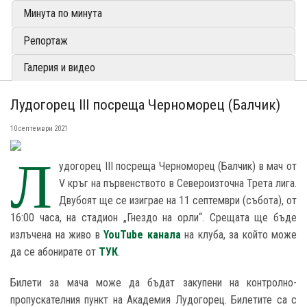
Минута по минута
Репортаж
Галерия и видео
Лудогорец III посреща Черноморец (Балчик)
10 септември 2021
Л
удогорец III посреща Черноморец (Балчик) в мач от
V кръг на първенството в Североизточна Трета лига.
Двубоят ще се изиграе на 11 септември (събота), от
16:00 часа, на стадион „Гнездо на орли“. Срещата ще бъде
излъчена на живо в
YouTube канала
на клуба, за който може
да се абонирате от
ТУК
.
Билети за мача може да бъдат закупени на контролно-
пропускателния пункт на Академия Лудогорец. Билетите са с