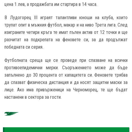
цена 1 лев, а продажбата им стартира в 14 часа.
В Лудогорец III играят талантливи юноши на клуба, които
трупат опит в мъжкия футбол, макар и на ниво Трета лига. След
изиграните четири кръга те имат пълен актив от 12 точки и ще
разчитат на подкрепата на феновете си, за да продължат
победната си серия.
Футболната среща ще се проведе при спазване на всички
противоепидемични мерки. Съоръжението може да бъде
запълнено до 30 процента от капацитета си. Феновете трябва
да спазват физическа дистанция и да носят защитни маски за
лице. Ако има привърженици на Черноморец, те ще бъдат
настанени в сектора за гости.