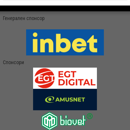
Генерален спонсор
Спонсори