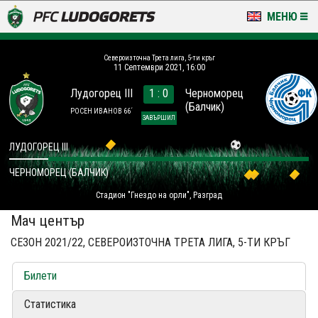
МЕНЮ
НОВИНИ & ГАЛЕРИИ
Североизточна Трета лига, 5-ти кръг
11 Септември 2021, 16:00
LUDOGORETS TV
Лудогорец III
1 : 0
Черноморец
(Балчик)
НА ТЕРЕНА
РОСЕН ИВАНОВ 66´
ЗАВЪРШИЛ
СТАДИОН & БАЗИ
ЛУДОГОРЕЦ III
ЧЕРНОМОРЕЦ (БАЛЧИК)
КЛУБ
Стадион "Гнездо на орли", Разград
ЗА ФЕНОВЕ
Мач център
СЕЗОН 2021/22, СЕВЕРОИЗТОЧНА ТРЕТА ЛИГА, 5-ТИ КРЪГ
Билети
Статистика