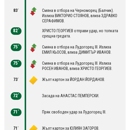
83´
Смяна в отбора на Черноморец (Балчик).
Излиза ВИКТОРИО СТОЯНОВ, влиза ЗДРАВКО
СЕРАФИМОВ.
82´
ХРИСТО ГЕОРГИЕВ отправи удар, но топката
срещна гредата.
75´
Смяна в отбора на Лудогорец III. Излиза
ЕМИЛ КЬОСОВ, влиза ДИМИТЪР ИВАНОВ.
75´
Смяна в отбора на Лудогорец III. Излиза
РОСЕН ИВАНОВ, влиза ХРИСТО ГЕОРГИЕВ.
73´
Жълт картон за ЙОРДАН ЙОРДАНОВ.
72´
Засада на АНАСТАС ПЕМПЕРСКИ.
71´
Пряк свободен удар за Лудогорец III.
71´
Жълт картон за ЮЛИЯН ЗАГОРОВ.