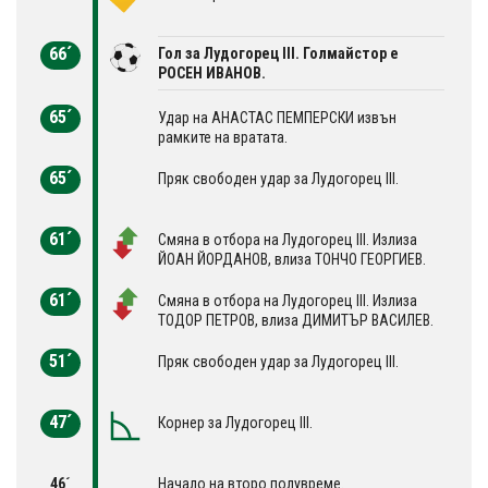
66´
Гол за Лудогорец III. Голмайстор е
РОСЕН ИВАНОВ.
65´
Удар на АНАСТАС ПЕМПЕРСКИ извън
рамките на вратата.
65´
Пряк свободен удар за Лудогорец III.
61´
Смяна в отбора на Лудогорец III. Излиза
ЙОАН ЙОРДАНОВ, влиза ТОНЧО ГЕОРГИЕВ.
61´
Смяна в отбора на Лудогорец III. Излиза
ТОДОР ПЕТРОВ, влиза ДИМИТЪР ВАСИЛЕВ.
51´
Пряк свободен удар за Лудогорец III.
47´
Корнер за Лудогорец III.
46´
Начало на второ полувреме.