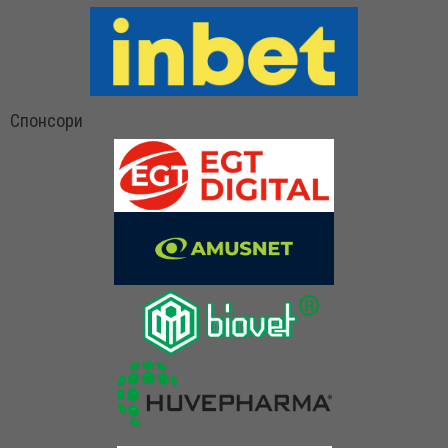
Спонсори