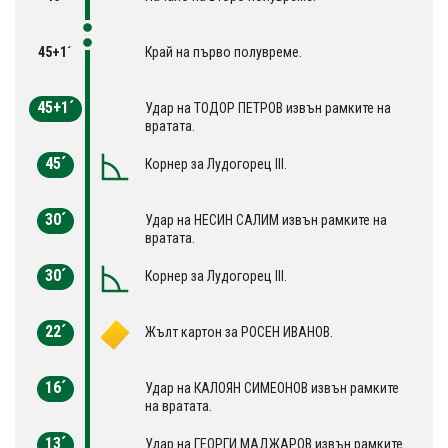
45+1´
Край на първо полувреме.
45+1´
Удар на ТОДОР ПЕТРОВ извън рамките на
вратата.
45´
Корнер за Лудогорец III.
30´
Удар на НЕСИН САЛИМ извън рамките на
вратата.
30´
Корнер за Лудогорец III.
22´
Жълт картон за РОСЕН ИВАНОВ.
16´
Удар на КАЛОЯН СИМЕОНОВ извън рамките
на вратата.
13´
Удар на ГЕОРГИ МАДЖАРОВ извън рамките