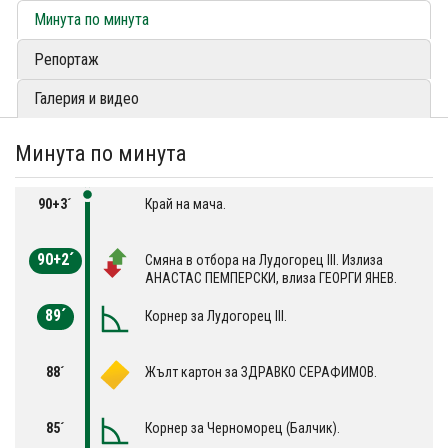
Минута по минута
Репортаж
Галерия и видео
Минута по минута
90+3´
Край на мача.
90+2´
Смяна в отбора на Лудогорец III. Излиза
АНАСТАС ПЕМПЕРСКИ, влиза ГЕОРГИ ЯНЕВ.
89´
Корнер за Лудогорец III.
88´
Жълт картон за ЗДРАВКО СЕРАФИМОВ.
85´
Корнер за Черноморец (Балчик).