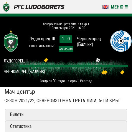
МЕНЮ
НОВИНИ & ГАЛЕРИИ
Североизточна Трета лига, 5-ти кръг
11 Септември 2021, 16:00
LUDOGORETS TV
Лудогорец III
1 : 0
Черноморец
(Балчик)
НА ТЕРЕНА
РОСЕН ИВАНОВ 66´
ЗАВЪРШИЛ
СТАДИОН & БАЗИ
ЛУДОГОРЕЦ III
ЧЕРНОМОРЕЦ (БАЛЧИК)
КЛУБ
Стадион "Гнездо на орли", Разград
ЗА ФЕНОВЕ
Мач център
СЕЗОН 2021/22, СЕВЕРОИЗТОЧНА ТРЕТА ЛИГА, 5-ТИ КРЪГ
Билети
Статистика