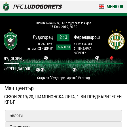
МЕНЮ
НОВИНИ & ГАЛЕРИИ
Шампионска лига, 1-ви предварителен кръг
17 Юли 2019, 20:30
LUDOGORETS TV
Лудогорец
2 : 3
Ференцварош
НА ТЕРЕНА
ТЕРЗИЕВ 24´
17´ КЗАРАТИН
ЗАВЪРШИЛ
(автогол)
ХЕЙЩЕР 69´
21´ ШКВАРКА
48´ НГУЕН
СТАДИОН & БАЗИ
ЛУДОГОРЕЦ
ФЕРЕНЦВАРОШ
КЛУБ
Стадион "Лудогорец Арена", Разград
ЗА ФЕНОВЕ
Мач център
СЕЗОН 2019/20, ШАМПИОНСКА ЛИГА, 1-ВИ ПРЕДВАРИТЕЛЕН
КРЪГ
Билети
Статистика