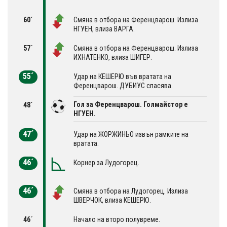
60´
Смяна в отбора на Ференцварош. Излиза
НГУЕН, влиза ВАРГА.
57´
Смяна в отбора на Ференцварош. Излиза
ИХНАТЕНКО, влиза ШИГЕР.
55´
Удар на КЕШЕРЮ във вратата на
Ференцварош. ДУБИУС спасява.
Гол за Ференцварош. Голмайстор е
48´
НГУЕН.
47´
Удар на ЖОРЖИНЬО извън рамките на
вратата.
46´
Корнер за Лудогорец.
46´
Смяна в отбора на Лудогорец. Излиза
ШВЕРЧОК, влиза КЕШЕРЮ.
46´
Начало на второ полувреме.