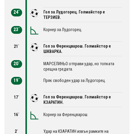
24´
Гол за Лудогорец. Голмайстор е
ТЕРЗИЕВ.
23´
Корнер за Лудогорец.
Гол за Ференцварош. Голмайстор е
21´
ШКВАРКА.
20´
МАРСЕЛИНЬО отправи удар, но топката
срещна гредата.
19´
Пряк свободен удар за Лудогорец.
Гол за Ференцварош. Голмайстор е
17´
КЗАРАТИН.
16´
Корнер за Ференцварош.
2´
Удар на КЗАРАТИН извън рамките на