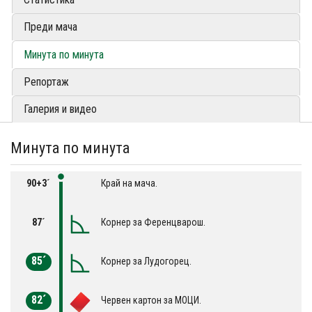
Преди мача
Минута по минута
Репортаж
Галерия и видео
Минута по минута
90+3´
Край на мача.
87´
Корнер за Ференцварош.
85´
Корнер за Лудогорец.
82´
Червен картон за МОЦИ.