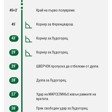
45+2´
Край на първо полувреме.
45´
Корнер за Ференцварош.
43´
Корнер за Лудогорец.
29´
Корнер за Лудогорец.
29´
ШВЕРЧОК пропуска да отбележи от дузпа.
28´
Дузпа за Лудогорец.
27´
Удар на МАРСЕЛИНЬО извън рамките на
вратата.
26´
Пряк свободен удар за Лудогорец.