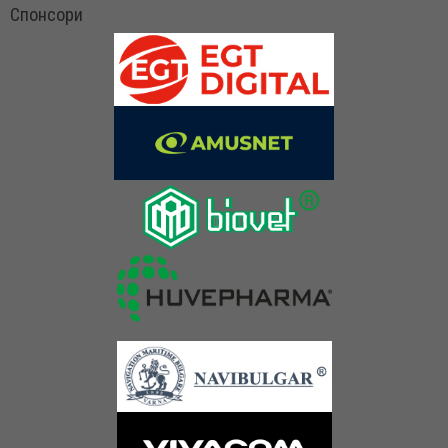
Спонсори