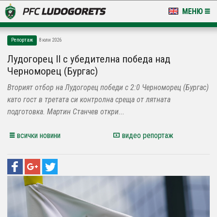
МЕНЮ
НОВИНИ & ГАЛЕРИИ
Репортаж
8 юли 2026
LUDOGORETS TV
Лудогорец II с убедителна победа над
Черноморец (Бургас)
НА ТЕРЕНА
Вторият отбор на Лудогорец победи с 2:0 Черноморец (Бургас)
СТАДИОН & БАЗИ
като гост в третата си контролна среща от лятната
подготовка. Мартин Станчев откри...
КЛУБ
всички новини
видео репортаж
ЗА ФЕНОВЕ