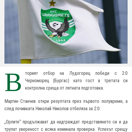
В
торият отбор на Лудогорец победи с 2:0
Черноморец (Бургас) като гост в третата си
контролна среща от лятната подготовка.
Мартин Станчев откри резултата през първото полувреме, а
след почивката Николай Николов отбеляза за 2:0.
„Орлите“ продължават да надграждат представянето си и да
трупат увереност с всяка изминала проверка. Успехът срещу