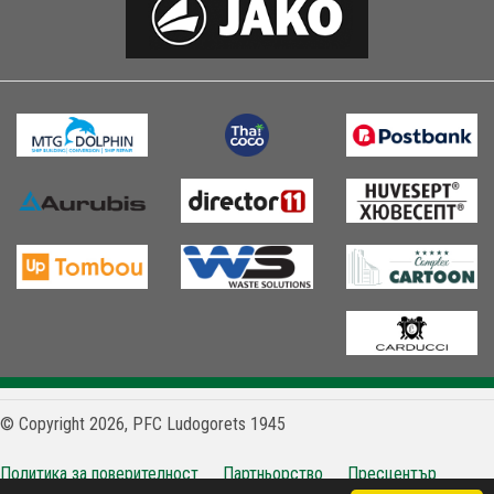
© Copyright 2026, PFC Ludogorets 1945
Политика за поверителност
Партньорство
Пресцентър