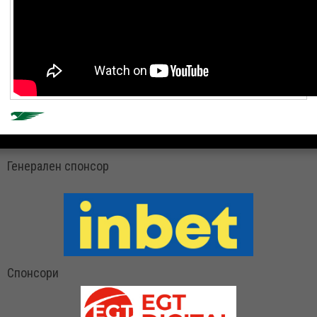
Генерален спонсор
Спонсори