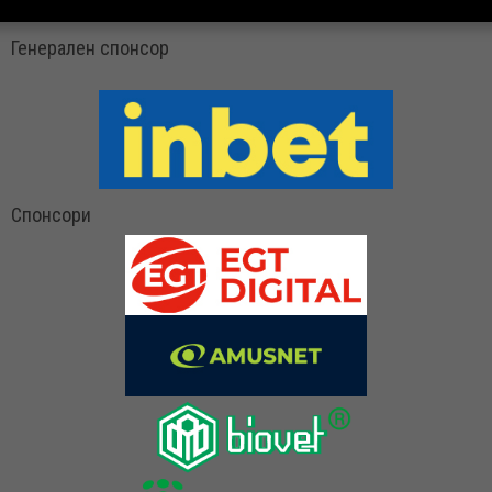
Генерален спонсор
Спонсори