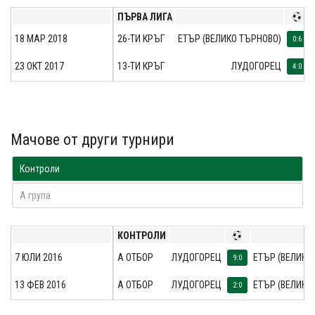
ПЪРВА ЛИГА
18 МАР 2018
26-ТИ КРЪГ
ЕТЪР (ВЕЛИКО ТЪРНОВО)
0:6
23 ОКТ 2017
13-ТИ КРЪГ
ЛУДОГОРЕЦ
4:0
Мачове от други турнири
Контроли
A група
КОНТРОЛИ
7 ЮЛИ 2016
А ОТБОР
ЛУДОГОРЕЦ
ЕТЪР (ВЕЛИКО
9:0
13 ФЕВ 2016
А ОТБОР
ЛУДОГОРЕЦ
ЕТЪР (ВЕЛИКО
2:0