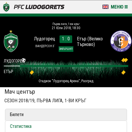
МЕНЮ
НОВИНИ & ГАЛЕРИИ
Първа лига, 1-ви кръг
21 Юли 2018, 18:30
LUDOGORETS TV
Лудогорец
1 : 0
Етър (Велико
Търново)
НА ТЕРЕНА
ВАНДЕРСОН 3´
ЗАВЪРШИЛ
СТАДИОН & БАЗИ
ЛУДОГОРЕЦ
ЕТЪР
КЛУБ
Стадион "Лудогорец Арена", Разград
ЗА ФЕНОВЕ
Мач център
СЕЗОН 2018/19, ПЪРВА ЛИГА, 1-ВИ КРЪГ
Билети
Статистика