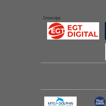
Спонсори