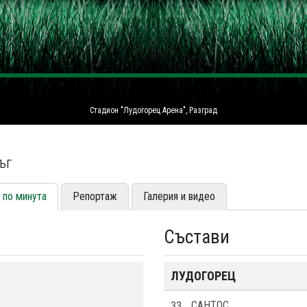
Стадион "Лудогорец Арена", Разград
РЪГ
 по минута
Репортаж
Галерия и видео
Състави
ЛУДОГОРЕЦ
33
САНТОС