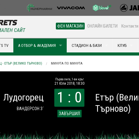
ФЕН МАГАЗИН
ОНЛАЙН БИЛЕТИ
Контакти
АЛЕН САЙТ
S TV
А ОТБОР & АКАДЕМИЯ
СТАДИОН & БАЗИ
КЛУБ
 - ЕТЪР (ВЕЛИКО ТЪРНОВО)
МИНУТА ПО МИНУТА
Първа лига, 1-ви кръг
21 Юли 2018, 18:30
1 : 0
Лудогорец
Етър (Вели
Търново)
ВАНДЕРСОН 3´
ЗАВЪРШИЛ