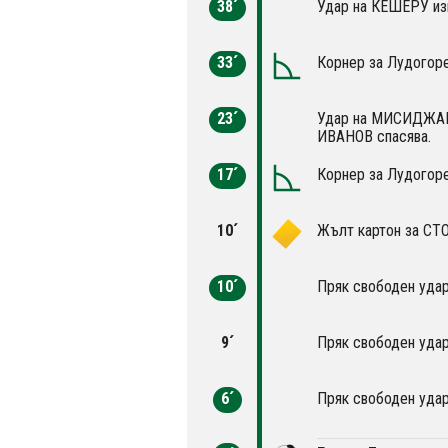
38´
Удар на КЕШЕРУ изв
33´
Корнер за Лудогоре
23´
Удар на МИСИДЖАН 
ИВАНОВ спасява.
17´
Корнер за Лудогоре
10´
Жълт картон за СТ
10´
Пряк свободен удар
9´
Пряк свободен удар
6´
Пряк свободен удар