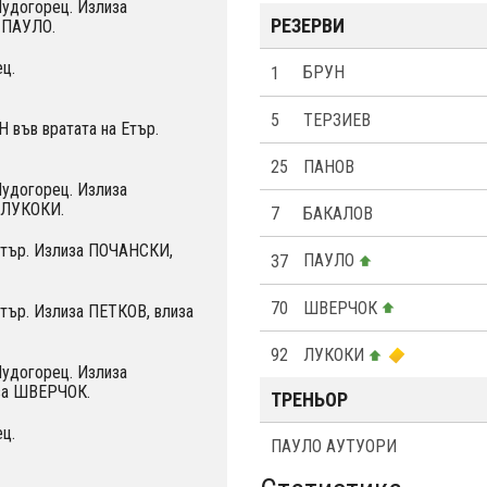
Лудогорец. Излиза
РЕЗЕРВИ
 ПАУЛО.
ц.
1
БРУН
5
ТЕРЗИЕВ
 във вратата на Етър.
25
ПАНОВ
Лудогорец. Излиза
 ЛУКОКИ.
7
БАКАЛОВ
Етър. Излиза ПОЧАНСКИ,
37
ПАУЛО
70
ШВEРЧОК
Етър. Излиза ПЕТКОВ, влиза
92
ЛУКОКИ
Лудогорец. Излиза
за ШВEРЧОК.
ТРЕНЬОР
ц.
ПАУЛО АУТУОРИ