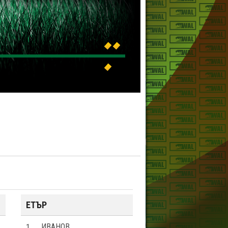
ЕТЪР
1
ИВАНОВ