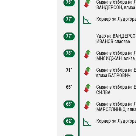
78´
Смяна в отбора на 
ВАНДЕРСОН, влиза
77´
Корнер за Лудогоре
77´
Удар на ВАНДЕРСОН
ИВАНОВ спасява.
73´
Смяна в отбора на 
МИСИДЖАН, влиза
71´
Смяна в отбора на 
влиза БАТРОВИЧ.
65´
Смяна в отбора на 
СИЛВА.
63´
Смяна в отбора на 
МАРСЕЛИНЬО, вли
62´
Корнер за Лудогоре