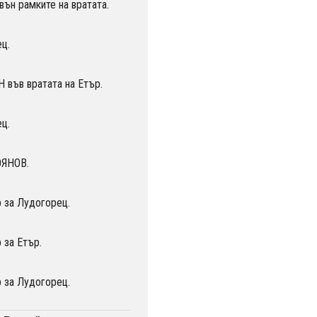
ън рамките на вратата.
ц.
във вратата на Етър.
ц.
ОЯНОВ.
 за Лудогорец.
 за Етър.
 за Лудогорец.