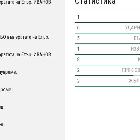
Статистика
вратата на Етър. ИВАНОВ
1
6
УДАРИ
О във вратата на Етър.
5
ВЪ
1
ИЗВ
вратата на Етър. ИВАНОВ
8
2
ПРЯК-С
лувреме.
2
ЖЪЛ
време.
ц.
ц.