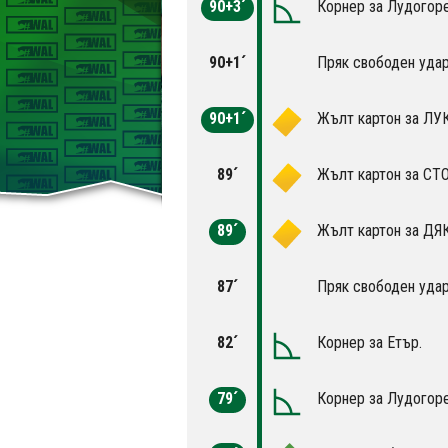
90+3´
Корнер за Лудогоре
90+1´
Пряк свободен удар
90+1´
Жълт картон за ЛУ
89´
Жълт картон за СТ
89´
Жълт картон за ДЯ
87´
Пряк свободен удар
82´
Корнер за Етър.
79´
Корнер за Лудогоре