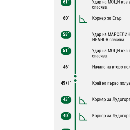
61´
Удар на МОЦИ във 
спасява.
60´
Корнер за Етър.
58´
Удар на МАРСЕЛИНЬ
ИВАНОВ спасява.
51´
Удар на МОЦИ във 
спасява.
46´
Начало на второ по
45+1´
Край на първо полу
43´
Корнер за Лудогоре
40´
Корнер за Лудогоре