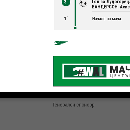
Гол за Лудогорец
3´
ВАНДЕРСОН. Асис
1´
Начало на мача.
Генерален спонсор