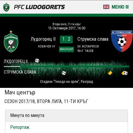
МЕНЮ
НОВИНИ & ГАЛЕРИИ
Втора лига, 11-ти кръг
15 Октомври 2017, 16:00
LUDOGORETS TV
Лудогорец II
1 : 2
Струмска слава
НА ТЕРЕНА
КОВАЧЕВ 14´
36´ АСПАРУХОВ
ЗАВЪРШИЛ
90+1´ ТАСЕВ
СТАДИОН & БАЗИ
ЛУДОГОРЕЦ II
СТРУМСКА СЛАВА
КЛУБ
Стадион "Гнездо на орли", Разград
ЗА ФЕНОВЕ
Мач център
СЕЗОН 2017/18, ВТОРА ЛИГА, 11-ТИ КРЪГ
Минута по минута
Репортаж