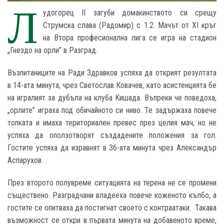
Л
удогорец II загуби домакинството си срещу
Струмска слава (Радомир) с 1:2. Мачът от XI кръг
на Втора професионална лига се игра на стадион
„Гнездо на орли” в Разград.
Възпитаниците на Ради Здравков успяха да открият резултата
в 14-ата минута, чрез Светослав Ковачев, като асистенцията бе
на игралият за дубъла на клуба Кишада. Въпреки че поведоха,
„орлите” играха под обичайното си ниво. Те задържаха повече
топката и имаха териториален превес през целия мач, но не
успяха да оползотворят създадените положения за гол.
Гостите успяха да изравнят в 36-ата минута чрез Александър
Аспарухов.
През второто полувреме ситуацията на терена не се промени
съществено. Разградчани владееха повече коженото кълбо, а
гостите се опитваха да постигнат своето с контраатаки. Такава
възможност се откри в първата минута на добавеното време,