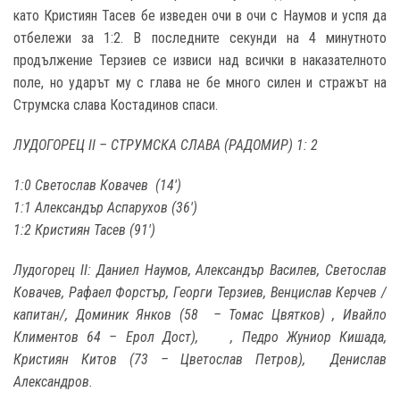
като Кристиян Тасев бе изведен очи в очи с Наумов и успя да
отбележи за 1:2. В последните секунди на 4 минутното
продължение Терзиев се извиси над всички в наказателното
поле, но ударът му с глава не бе много силен и стражът на
Струмска слава Костадинов спаси.
ЛУДОГОРЕЦ II – СТРУМСКА СЛАВА (РАДОМИР) 1: 2
1:0 Светослав Ковачев (14
'
)
1:1 Александър Аспарухов (36')
1:2 Кристиян Тасев (91')
Лудогорец II: Даниел Наумов, Александър Василев, Светослав
Ковачев, Рафаел Форстър, Георги Терзиев, Венцислав Керчев /
капитан/, Доминик Янков (58 – Томас Цвятков) , Ивайло
Климентов 64 – Ерол Дост), , Педро Жуниор Кишада,
Кристиян Китов (73 – Цветослав Петров), Денислав
Александров.