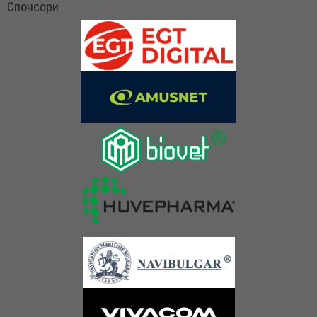
Спонсори