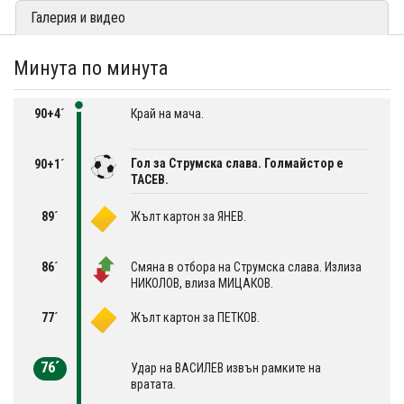
Галерия и видео
Минута по минута
90+4´
Край на мача.
Гол за Струмска слава. Голмайстор е
90+1´
ТАСЕВ.
89´
Жълт картон за ЯНЕВ.
86´
Смяна в отбора на Струмска слава. Излиза
НИКОЛОВ, влиза МИЦАКОВ.
77´
Жълт картон за ПЕТКОВ.
76´
Удар на ВАСИЛЕВ извън рамките на
вратата.