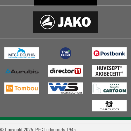
© Copyright 2026, PFC Ludogorets 1945