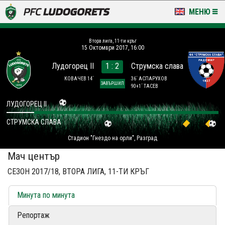
МЕНЮ
НОВИНИ & ГАЛЕРИИ
Втора лига, 11-ти кръг
15 Октомври 2017, 16:00
LUDOGORETS TV
Лудогорец II
1 : 2
Струмска слава
НА ТЕРЕНА
КОВАЧЕВ 14´
36´ АСПАРУХОВ
ЗАВЪРШИЛ
90+1´ ТАСЕВ
СТАДИОН & БАЗИ
ЛУДОГОРЕЦ II
СТРУМСКА СЛАВА
КЛУБ
Стадион "Гнездо на орли", Разград
ЗА ФЕНОВЕ
Мач център
СЕЗОН 2017/18, ВТОРА ЛИГА, 11-ТИ КРЪГ
Минута по минута
Репортаж