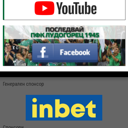
Генерален спонсор
Спонсори