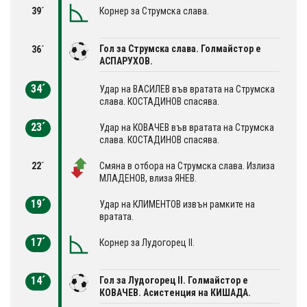
39´
Корнер за Струмска слава.
Гол за Струмска слава. Голмайстор е
36´
АСПАРУХОВ.
34´
Удар на ВАСИЛЕВ във вратата на Струмска
слава. КОСТАДИНОВ спасява.
23´
Удар на КОВАЧЕВ във вратата на Струмска
слава. КОСТАДИНОВ спасява.
22´
Смяна в отбора на Струмска слава. Излиза
МЛАДЕНОВ, влиза ЯНЕВ.
19´
Удар на КЛИМЕНТОВ извън рамките на
вратата.
17´
Корнер за Лудогорец II.
14´
Гол за Лудогорец II. Голмайстор е
КОВАЧЕВ. Асистенция на КИШАДА.