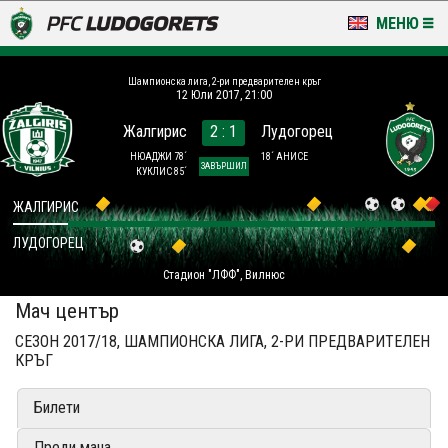
МЕНЮ
НОВИНИ & ГАЛЕРИИ
Шампионска лига, 2-ри предварителен кръг
12 Юли 2017, 21:00
LUDOGORETS TV
Жалгирис
2 : 1
Лудогорец
НА ТЕРЕНА
НЮАДЖИ 78´
18´ АНИСЕ
ЗАВЪРШИЛ
КУКЛИС 85´
СТАДИОН & БАЗИ
ЖАЛГИРИС
ЛУДОГОРЕЦ
КЛУБ
Стадион "ЛФФ", Вилнюс
ЗА ФЕНОВЕ
Мач център
СЕЗОН 2017/18, ШАМПИОНСКА ЛИГА, 2-РИ ПРЕДВАРИТЕЛЕН
КРЪГ
Билети
Преди мача