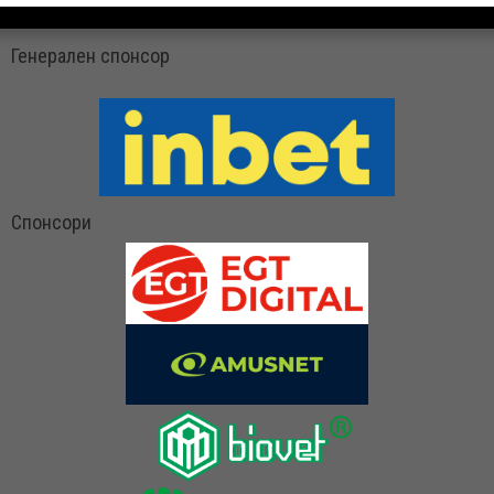
Генерален спонсор
Спонсори