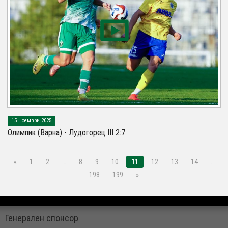
15 Ноември 2025
Олимпик (Варна) - Лудогорец III 2:7
«
1
2
…
8
9
10
11
12
13
14
…
198
199
»
Генерален спонсор