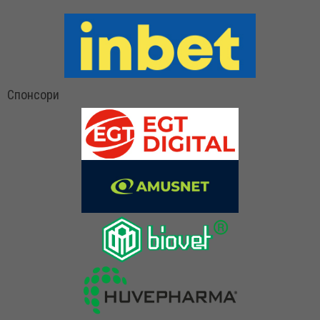
Спонсори