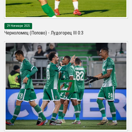
29 Ноември 2025
Черноломец (Попово) - Лудогорец III 0:3