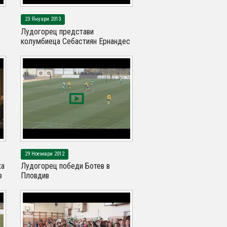
23 Януари 2013
Лудогорец представи
колумбиеца Себастиян Ернандес
29 Ноември 2012
ха
Лудогорец победи Ботев в
в
Пловдив