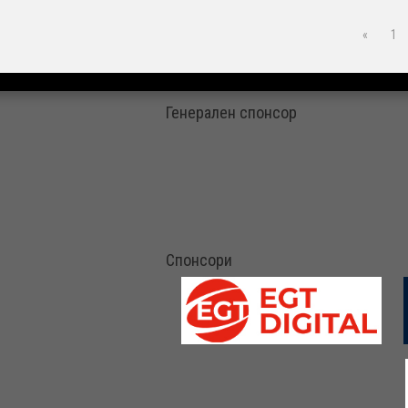
«
1
Генерален спонсор
Спонсори