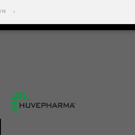
198
»