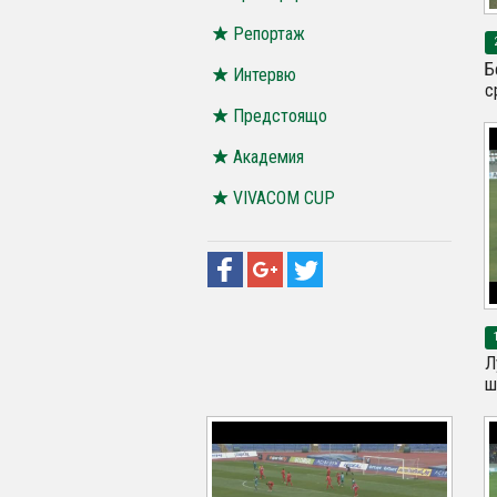
Репортаж
Б
Интервю
с
Предстоящо
Академия
VIVACOM CUP
Л
ш