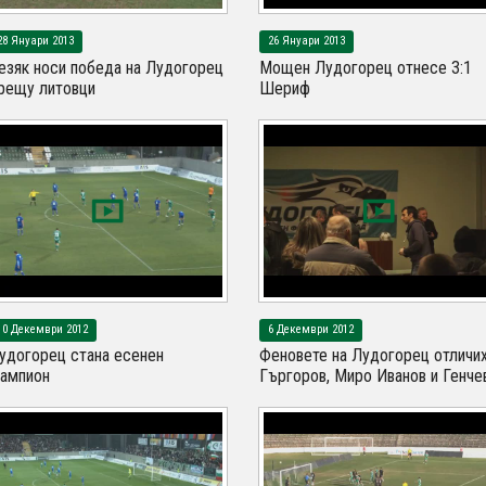
28 Януари 2013
26 Януари 2013
езяк носи победа на Лудогорец
Мощен Лудогорец отнесе 3:1
рещу литовци
Шериф
10 Декември 2012
6 Декември 2012
удогорец стана есенен
Феновете на Лудогорец отличи
ампион
Гъргоров, Миро Иванов и Генче