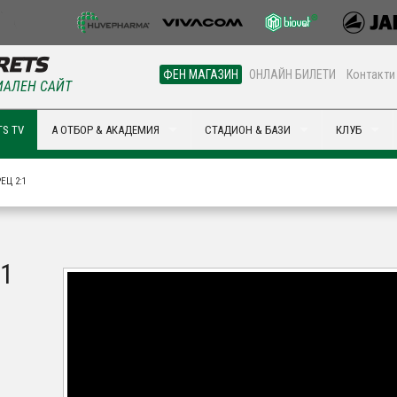
ФЕН МАГАЗИН
ОНЛАЙН БИЛЕТИ
Контакти
АЛЕН САЙТ
S TV
А ОТБОР & АКАДЕМИЯ
СТАДИОН & БАЗИ
КЛУБ
ЕЦ 2:1
:1