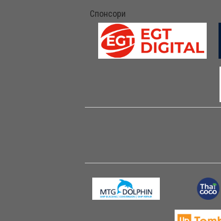
Спонсори