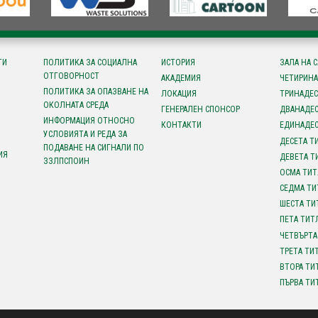
ТИ
ПОЛИТИКА ЗА СОЦИАЛНА
ИСТОРИЯ
ЗАЛА НА 
ОТГОВОРНОСТ
АКАДЕМИЯ
ЧЕТИРИНА
ПОЛИТИКА ЗА ОПАЗВАНЕ НА
ЛОКАЦИЯ
ТРИНАДЕС
ОКОЛНАТА СРЕДА
ГЕНЕРАЛЕН СПОНСОР
ДВАНАДЕС
ИНФОРМАЦИЯ ОТНОСНО
КОНТАКТИ
ЕДИНАДЕС
УСЛОВИЯТА И РЕДА ЗА
ДЕСЕТА Т
ПОДАВАНЕ НА СИГНАЛИ ПО
ИЯ
ДЕВЕТА Т
ЗЗЛПСПОИН
ОСМА ТИТ
СЕДМА ТИ
ШЕСТА ТИ
ПЕТА ТИТ
ЧЕТВЪРТА
ТРЕТА ТИ
ВТОРА ТИ
ПЪРВА ТИ