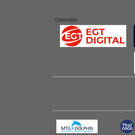
Спонсори