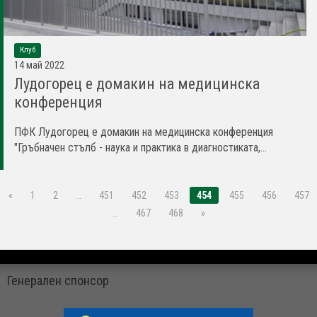
Клуб
14 май 2022
Лудогорец е домакин на медицинска
конференция
ПФК Лудогорец е домакин на медицинска конференция
"Гръбначен стълб - наука и практика в диагностиката,...
«
1
2
…
451
452
453
454
455
456
457
…
467
468
»
Генерален спонсор