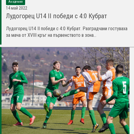
Академия
14 май 2022
Лудогорец U14 II победи с 4:0 Кубрат
Лудогорец U14 II победи с 4:0 Кубрат. Разградчани гостуваха
за мача от XVIII кръг на първенството в зона...