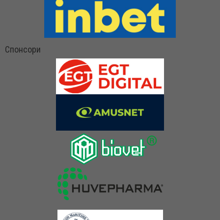
Спонсори