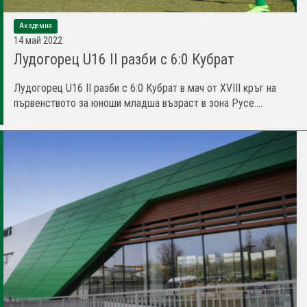
Академия
14 май 2022
Лудогорец U16 II разби с 6:0 Кубрат
Лудогорец U16 II разби с 6:0 Кубрат в мач от XVIII кръг на
първенството за юноши младша възраст в зона Русе....