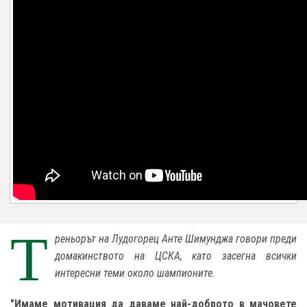
Т
реньорът на Лудогорец Анте Шимунджа говори преди
домакинството на ЦСКА, като засегна всички
интересни теми около шампионите.
"Имаме мотивация да даваме най-доброто в мачовете