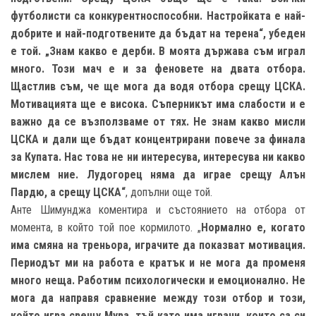
футболисти са конкурентноспособни. Настройката е най-
добрите и най-подготвените да бъдат на терена“, убеден
е той. „Знам какво е дерби. В моята държава съм играл
много. Този мач е и за феновете на двата отбора.
Щастлив съм, че ще мога да водя отбора срещу ЦСКА.
Мотивацията ще е висока. Съперникът има слабости и е
важно да се възползваме от тях. Не знам какво мисли
ЦСКА и дали ще бъдат концентрирани повече за финала
за Купата. Нас това не ни интересува, интересува ни какво
мислем ние. Лудогорец няма да играе срещу Алън
Пардю, а срещу ЦСКА“
, допълни още той.
Анте Шимунджа коментира и състоянието на отбора от
момента, в който той пое кормилото. „
Нормално е, когато
има смяна на треньора, играчите да показват мотивация.
Периодът ми на работа е кратък и не мога да променя
много неща. Работим психологически и емоционално. Не
мога да направя сравнение между този отбор и този,
който игра срещу Мура, тъй като има играчи, които са си