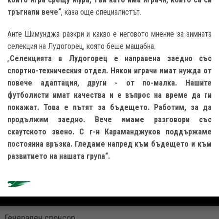
тръгнали вече“
, каза още специалистът.
Анте Шимунджа разкри и какво е неговото мнение за зимната
селекция на Лудогорец, която беше мащабна.
„
Селекцията в Лудогорец е направена заедно със
спортно-техническия отдел. Някои играчи имат нужда от
повече адаптация, други - от по-малка. Нашите
футболисти имат качества и е въпрос на време да ги
покажат. Това е пътят за бъдещето. Работим, за да
продължим заедно. Вече имаме разговори със
скаутското звено. С г-н Караманджуков поддържаме
постоянна връзка. Гледаме напред към бъдещето и към
развитието на нашата група“.
Генерален спонсор