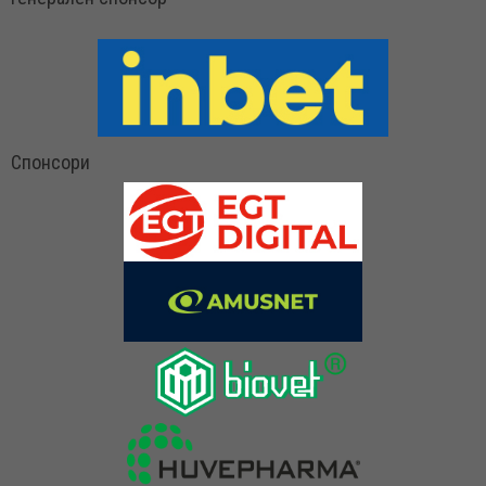
Спонсори