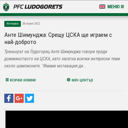
МЕНЮ
НОВИНИ & ГАЛЕРИИ
Интервю
28 април 2022
LUDOGORETS TV
Анте Шимунджа: Срещу ЦСКА ще играем с
най-доброто
НА ТЕРЕНА
Треньорът на Лудогорец Анте Шимунджа говори преди
СТАДИОН & БАЗИ
домакинството на ЦСКА, като засегна всички интересни теми
около шампионите. "Имаме мотивация да...
КЛУБ
всички новини
мач център
ЗА ФЕНОВЕ