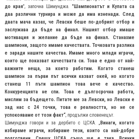
до края
", започна Шимунджа.
"Шампионатът и Купата са
два различни турнира и може да има изненади. След
двата мача казах, че Левски беше по-добрият отбор и
заслужава да бъде на финал. Нашият отбор имаше
мотивация и желание да бъде на финал. Станахме
шампиони, защото имаме качествата. Точковата разлика
е заради нашите качества. Имаме много млади играчи,
които ще показват качествата си. Това е едно от най-
важните неща, за които работим. Когато станеш
шампион за първи път всички казват окей, но когато
станеш 11 пъти шампион това вече е качество.
Конкуренцията не спи. Това е дългосрочна работа,
мислим за бъдещето. Питате ме за Левски, но Левски е
зад нас с 24 точки, това е реалността, но не се
успокояваме от този факт“
, продължи словенецът.
Шимунджа говори и за дербито с ЦСКА. „
Винаги, когато
избираме играчи, избираме тези, които са най-добре
подготвени. Срещу ЦСКА също ще е така. Всички