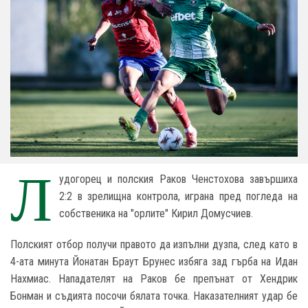
Л
удогорец и полския Ракoв Ченстохова завършиха
2:2 в зрелищна контрола, играна пред погледа на
собственика на "орлите" Кирил Домусчиев.
Полският отбор получи правото да изпълни дузпа, след като в
4-ата минута Йонатан Браут Брунес избяга зад гърба на Идан
Нахмиас. Нападателят на Ракoв бе препънат от Хендрик
Бонман и съдията посочи бялата точка. Наказателният удар бе