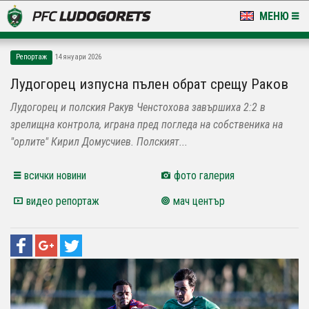
МЕНЮ
НОВИНИ & ГАЛЕРИИ
Репортаж
14 януари 2026
LUDOGORETS TV
Лудогорец изпусна пълен обрат срещу Ракoв
Лудогорец и полския Ракув Ченстохова завършиха 2:2 в
НА ТЕРЕНА
зрелищна контрола, играна пред погледа на собственика на
СТАДИОН & БАЗИ
"орлите" Кирил Домусчиев. Полският...
КЛУБ
всички новини
фото галерия
видео репортаж
мач център
ЗА ФЕНОВЕ