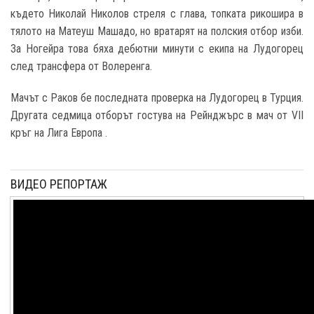
където Николай Николов стреля с глава, топката рикошира в
тялото на Матеуш Машадо, но вратарят на полския отбор изби.
За Ногейра това бяха дебютни минути с екипа на Лудогорец
след трансфера от Волеренга.
Мачът с Ракoв бе последната проверка на Лудогорец в Турция.
Другата седмица отборът гостува на Рейнджърс в мач от VII
кръг на Лига Европа .
ВИДЕО РЕПОРТАЖ