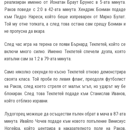
реализиран именно от Йонатан Браут Брунес в 5-ата минута.
Ракoв поведе с 2:0 в 42-ата минута. Хендрик Бонман подаде
към Педро Нареси, който беше изпреварен от Марко Булат.
Той му отне топката, а след това остана сам срещу Бонман и
не пропусна да вкара.
След час игра на терена се появи Бърнард Текпетей, който се
включи много силно. Именно Текпетей спечели дузпа, която
изпълни сам за 1:2 в 79-ата минута.
Само няколко секунди по-късно Текпетей отново демонстрира
своята класа. Той проби по левия фланг, преодоля футболист
на Ракoв, след което стреля от малък ъгъл, но ударът му бе
блокиран. След това Текпетей подаде към Станислав Иванов,
който отблизо изравни.
Лудогорец можеше да осъществи пълен обрат в мача в 87-ата
минута. Ивайло Чочев подаде към новото попъление Винисиус
Ногейра, който центрира в наказателното поле на Ракoв,