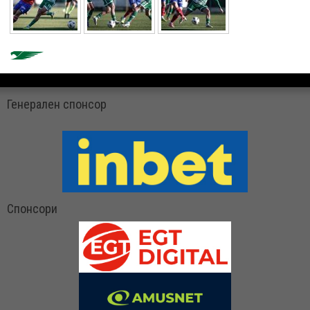
Генерален спонсор
Спонсори