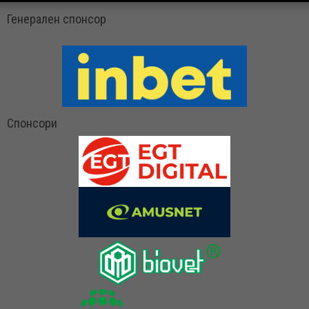
Генерален спонсор
Спонсори