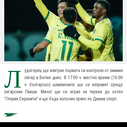
Л
удогорец ще изиграе първата си контрола от зимния
лагер в
Белек
днес. В 17:00 ч. местно време (16:00
ч. българско
)
шампионите ще се изправят срещу
унгарския
Пакши
. Мачът ще се играе на терена до хотел
"Глория Серенити" и ще бъде излъчен пряко по Диема спорт.