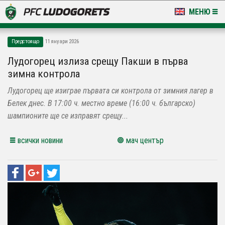
МЕНЮ
НОВИНИ & ГАЛЕРИИ
Предстоящо
11 януари 2026
LUDOGORETS TV
Лудогорец излиза срещу Пакши в първа
зимна контрола
НА ТЕРЕНА
Лудогорец ще изиграе първата си контрола от зимния лагер в
СТАДИОН & БАЗИ
Белек днес. В 17:00 ч. местно време (16:00 ч. българско)
шампионите ще се изправят срещу...
КЛУБ
всички новини
мач център
ЗА ФЕНОВЕ