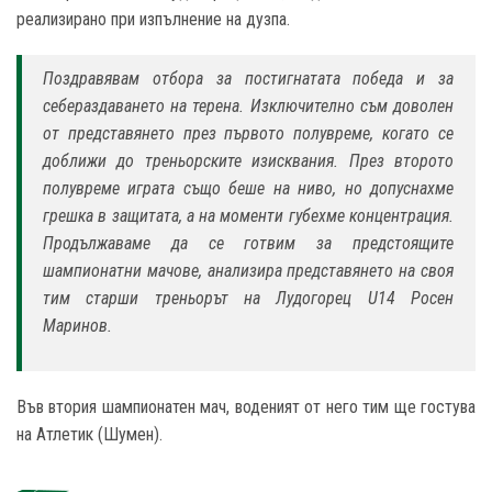
реализирано при изпълнение на дузпа.
Поздравявам отбора за постигнатата победа и за
себераздаването на терена. Изключително съм доволен
от представянето през първото полувреме, когато се
доближи до треньорските изисквания. През второто
полувреме играта също беше на ниво, но допуснахме
грешка в защитата, а на моменти губехме концентрация.
Продължаваме да се готвим за предстоящите
шампионатни мачове, анализира представянето на своя
тим старши треньорът на Лудогорец U14 Росен
Маринов.
Във втория шампионатен мач, воденият от него тим ще гостува
на Атлетик (Шумен).