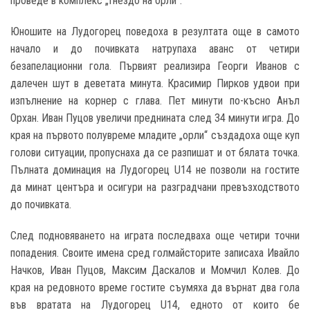
проведе в комплекс „Гнездо на орли“.
Юношите на Лудогорец поведоха в резултата още в самото
начало и до почивката натрупаха аванс от четири
безапелационни гола. Първият реализира Георги Иванов с
далечен шут в деветата минута. Красимир Пирков удвои при
изпълнение на корнер с глава. Пет минути по-късно Анъл
Орхан. Иван Пуцов увеличи преднината след 34 минути игра. До
края на първото полувреме младите „орли“ създадоха още куп
голови ситуации, пропуснаха да се разпишат и от бялата точка.
Пълната доминация на Лудогорец U14 не позволи на гостите
да минат центъра и осигури на разградчани превъзходството
до почивката.
След подновяването на играта последваха още четири точни
попадения. Своите имена сред голмайсторите записаха Ивайло
Начков, Иван Пуцов, Максим Даскалов и Момчил Колев. До
края на редовното време гостите съумяха да върнат два гола
във вратата на Лудогорец U14, едното от които бе