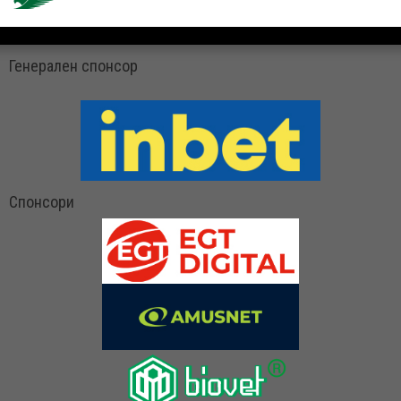
Генерален спонсор
Спонсори