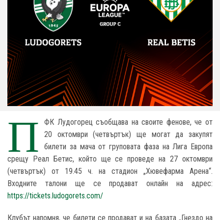
П
ФК Лудогорец съобщава на своите фенове, че от
20 октомври (четвъртък) ще могат да закупят
билети за мача от груповата фаза на Лига Европа
срещу Реал Бетис, който ще се проведе на 27 октомври
(четвъртък) от 19.45 ч. на стадион „Хювефарма Арена“.
Входните талони ще се продават онлайн на адрес:
https://tickets.ludogorets.com/
Клубът напомня, че билети се продават и на базата „Гнездо на