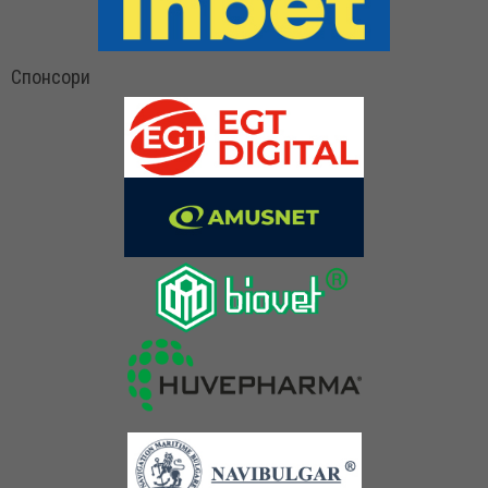
Спонсори