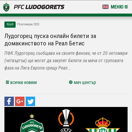
МЕНЮ
НОВИНИ & ГАЛЕРИИ
Клуб
19 октомври 2022
LUDOGORETS TV
Лудогорец пуска онлайн билети за
домакинството на Реал Бетис
НА ТЕРЕНА
ПФК Лудогорец съобщава на своите фенове, че от 20 октомври
СТАДИОН & БАЗИ
(четвъртък) ще могат да закупят билети за мача от груповата
фаза на Лига Европа срещу Реал...
КЛУБ
всички новини
мач център
ЗА ФЕНОВЕ