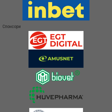
Спонсори