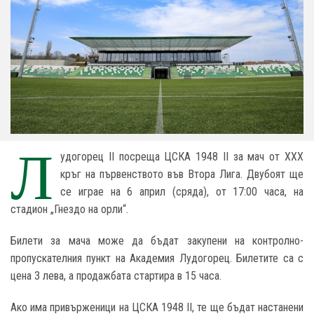
Л
удогорец II посреща ЦСКА 1948 II за мач от XXX
кръг на първенството във Втора Лига. Двубоят ще
се играе на 6 април (сряда), от 17:00 часа, на
стадион „Гнездо на орли“.
Билети за мача може да бъдат закупени на контролно-
пропускателния пункт на Академия Лудогорец. Билетите са с
цена 3 лева, а продажбата стартира в 15 часа.
Ако има привърженици на ЦСКА 1948 II, те ще бъдат настанени