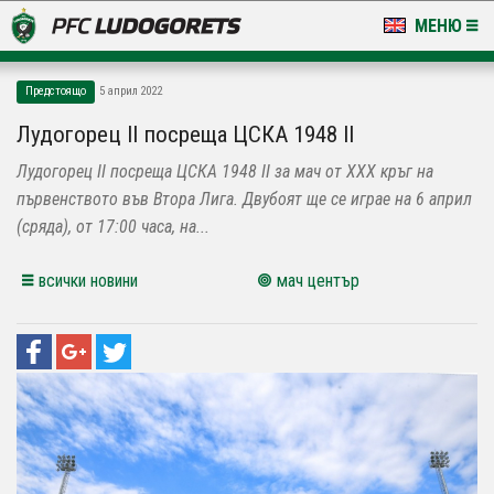
МЕНЮ
НОВИНИ & ГАЛЕРИИ
Предстоящо
5 април 2022
LUDOGORETS TV
Лудогорец II посреща ЦСКА 1948 II
Лудогорец II посреща ЦСКА 1948 II за мач от XXX кръг на
НА ТЕРЕНА
първенството във Втора Лига. Двубоят ще се играе на 6 април
СТАДИОН & БАЗИ
(сряда), от 17:00 часа, на...
КЛУБ
всички новини
мач център
ЗА ФЕНОВЕ