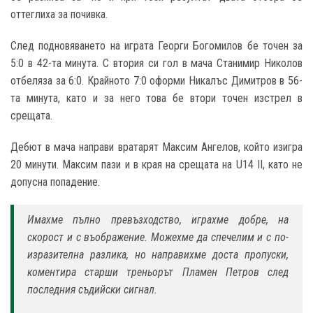
оттеглиха за почивка.
След подновяването на играта Георги Богомилов бе точен за
5:0 в 42-та минута. С втория си гол в мача Станимир Николов
отбеляза за 6:0. Крайното 7:0 оформи Никалъс Димитров в 56-
та минута, като и за него това бе втори точен изстрел в
срещата.
Дебют в мача направи вратарят Максим Ангелов, който изигра
20 минути. Максим пази и в края на срещата на U14 II, като не
допусна попадение.
Имахме пълно превъзходство, играхме добре, на
скорост и с въображение. Можехме да спечелим и с по-
изразителна разлика, но направихме доста пропуски,
коментира старши треньорът Пламен Петров след
последния съдийски сигнал.