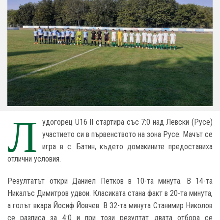
Л
удогорец U16 II стартира със 7:0 над Левски (Русе)
участието си в първенството на зона Русе. Мачът се
игра в с. Батин, където домакините предоставиха
отлични условия.
Резултатът откри Даниел Петков в 10-та минута. В 14-та
Никалъс Димитров удвои. Класиката стана факт в 20-та минута,
а голът вкара Йосиф Йовчев. В 32-та минута Станимир Николов
се разписа за 4:0 и при този резултат двата отбора се