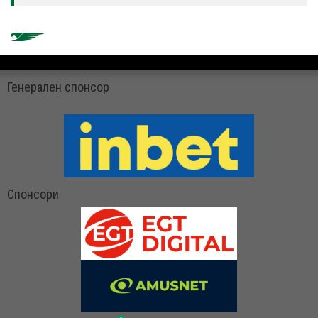
Генерален спонсор
Спонсори