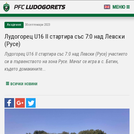
МЕНЮ
НОВИНИ & ГАЛЕРИИ
Академия
30 септември 2023
LUDOGORETS TV
Лудогорец U16 II стартира със 7:0 над Левски
(Русе)
НА ТЕРЕНА
Лудогорец U16 II стартира със 7:0 над Левски (Русе) участието
СТАДИОН & БАЗИ
си в първенството на зона Русе. Мачът се игра в с. Батин,
където домакините...
КЛУБ
всички новини
ЗА ФЕНОВЕ