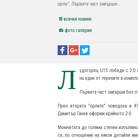
орли". Първата част завърши...
всички новини
фото галерия
Л
удогорец U15 победи с 2:0
на един от терените в компл
Първата част завърши без о
През втората "орлите" поведоха в 4
Димитър Ганев оформи крайното 2:0.
Момчетата до голяма степен изпълниха
се, по отношение на някои детайли и