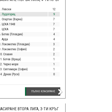
1. Левски
12
2. Лудогорец
9
. Спартак (Варна)
7
4. ЦСКА 1948
7
5. ЦСКА
7
6. Ботев (Пловдив)
4
. Арда
4
8. Локомотив (Пловдив)
3
9. Локомотив (София)
2
10. Славия
2
1. Ботев (Враца)
1
12. Черно море
1
13. Септември (София)
1
4. Дунав (Русе)
0
ПЪЛНО КЛАСИРАНЕ
АСИРАНЕ ВТОРА ЛИГА, 3-ТИ КРЪГ