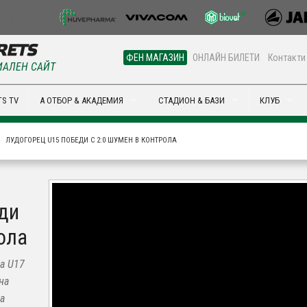
ФЕН МАГАЗИН
ОНЛАЙН БИЛЕТИ
Контакти
АЛЕН САЙТ
S TV
А ОТБОР & АКАДЕМИЯ
СТАДИОН & БАЗИ
КЛУБ
ЛУДОГОРЕЦ U15 ПОБЕДИ С 2:0 ШУМЕН В КОНТРОЛА
ди
ола
а U17
на
на