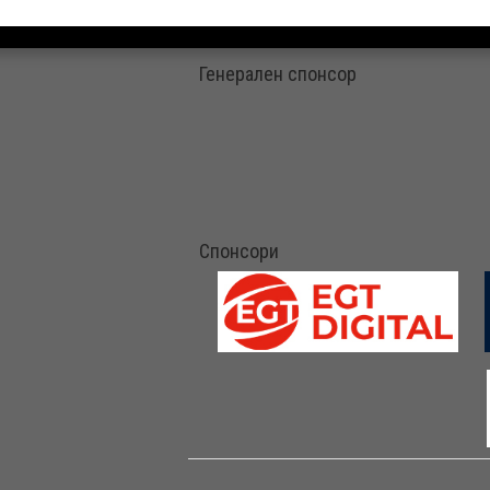
Генерален спонсор
Спонсори