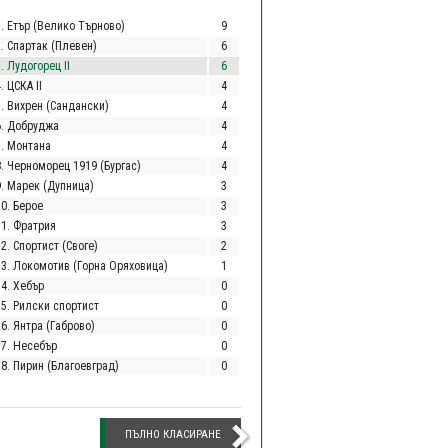
1. Етър (Велико Търново)
9
2. Спартак (Плевен)
6
. Лудогорец II
6
. ЦСКА II
4
5. Вихрен (Сандански)
4
6. Добруджа
4
7. Монтана
4
8. Черноморец 1919 (Бургас)
4
9. Марек (Дупница)
3
10. Берое
3
11. Фратрия
3
2. Спортист (Своге)
2
13. Локомотив (Горна Оряховица)
1
14. Хебър
0
15. Рилски спортист
0
6. Янтра (Габрово)
0
17. Несебър
0
18. Пирин (Благоевград)
0
ПЪЛНО КЛАСИРАНЕ