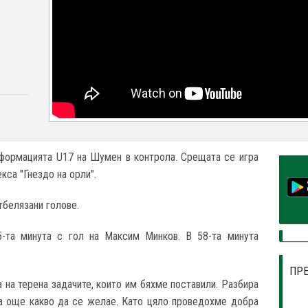
 формацията U17 на Шумен в контрола. Срещата се игра
екса "Гнездо на орли".
тбелязани голове.
5-та минута с гол на Максим Минков. В 58-та минута
ПР
 на терена задачите, които им бяхме поставили. Разбира
ма още какво да се желае. Като цяло проведохме добра