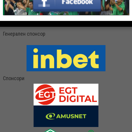
Генерален спонсор
Спонсори