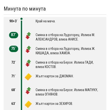
Минута по минута
90+3´
Край на мача.
87´
Смяна в отбора на Лудогорец. Излиза М.
АЛЕКСАНДРОВ, влиза АНИСЕ.
75´
Смяна в отбора на Лудогорец. Излиза Ж.
КИШАДА, влиза ХАМЗА.
72´
Смяна в отбора на Берое. Излиза ГАДИ,
влиза КОСТОВ.
71´
Жълт картон за ДЖОМАН.
68´
Смяна в отбора на Берое. Излиза МАПУКУ,
влиза ОГНЯНОВ.
63´
Жълт картон за ЗЕХИРОВ.