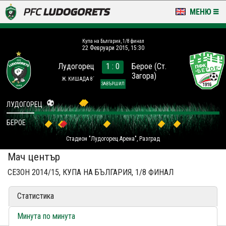
МЕНЮ
НОВИНИ & ГАЛЕРИИ
Купа на България, 1/8 финал
22 Февруари 2015, 15:30
LUDOGORETS TV
Лудогорец
1 : 0
Берое (Ст.
Загора)
НА ТЕРЕНА
Ж. КИШАДА 8´
ЗАВЪРШИЛ
СТАДИОН & БАЗИ
ЛУДОГОРЕЦ
БЕРОЕ
КЛУБ
Стадион "Лудогорец Арена", Разград
ЗА ФЕНОВЕ
Мач център
СЕЗОН 2014/15, КУПА НА БЪЛГАРИЯ, 1/8 ФИНАЛ
Статистика
Минута по минута