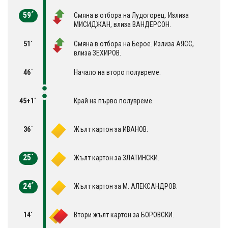
59´
Смяна в отбора на Лудогорец. Излиза
МИСИДЖАН, влиза ВАНДЕРСОН.
51´
Смяна в отбора на Берое. Излиза АЯСС,
влиза ЗЕХИРОВ.
46´
Начало на второ полувреме.
45+1´
Край на първо полувреме.
36´
Жълт картон за ИВАНОВ.
25´
Жълт картон за ЗЛАТИНСКИ.
24´
Жълт картон за М. АЛЕКСАНДРОВ.
14´
Втори жълт картон за БОРОВСКИ.