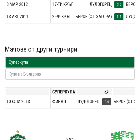
3 МАР 2012
17-ТИ КРЪГ
ЛУДОГОРЕЦ
БЕРОЕ 
3:0
13 АВГ 2011
2-РИ КРЪГ
БЕРОЕ (СТ. ЗАГОРА)
ЛУДОГ
1:2
Мачове от други турнири
Суперкупа
Купа на България
СУПЕРКУПА
10 ЮЛИ 2013
ФИНАЛ
ЛУДОГОРЕЦ
БЕРОЕ (СТ. ЗА
4:6