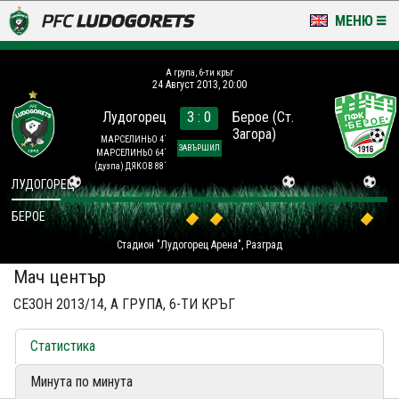
МЕНЮ
НОВИНИ & ГАЛЕРИИ
A група, 6-ти кръг
24 Август 2013, 20:00
LUDOGORETS TV
Лудогорец
3 : 0
Берое (Ст.
Загора)
НА ТЕРЕНА
МАРСЕЛИНЬО 4´
ЗАВЪРШИЛ
МАРСЕЛИНЬО 64´
(дузпа)
ДЯКОВ 88´
СТАДИОН & БАЗИ
ЛУДОГОРЕЦ
БЕРОЕ
КЛУБ
Стадион "Лудогорец Арена", Разград
ЗА ФЕНОВЕ
Мач център
СЕЗОН 2013/14, A ГРУПА, 6-ТИ КРЪГ
Статистика
Минута по минута