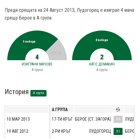
Преди срещата на 24 Август 2013, Лудогорец е изиграл 4 мача
срещу Берое в A група.
2 победи
3 победи
1 равен
4
2
ИЗИГРАНИ МАЧОВЕ
КАТО ДОМАКИН
A група
A група
История
A група
A ГРУПА
10 МАР 2013
17-ТИ КРЪГ
БЕРОЕ (СТ. ЗАГОРА)
ЛУДОГ
0:0
19 АВГ 2012
2-РИ КРЪГ
ЛУДОГОРЕЦ
БЕРОЕ 
3:1