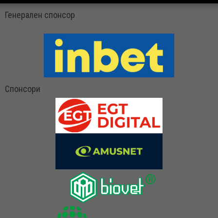
Генерален спонсор
Спонсори