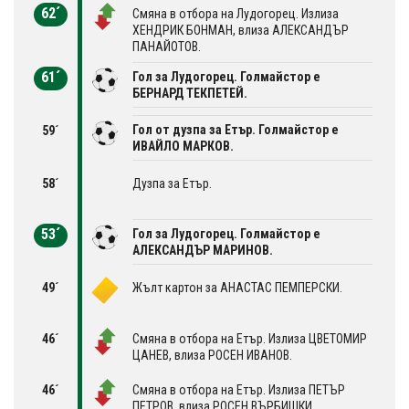
62´
Смяна в отбора на Лудогорец. Излиза
ХЕНДРИК БОНМАН, влиза АЛЕКСАНДЪР
ПАНАЙОТОВ.
61´
Гол за Лудогорец. Голмайстор е
БЕРНАРД ТЕКПЕТЕЙ.
Гол от дузпа за Етър. Голмайстор е
59´
ИВАЙЛО МАРКОВ.
58´
Дузпа за Етър.
53´
Гол за Лудогорец. Голмайстор е
АЛЕКСАНДЪР МАРИНОВ.
49´
Жълт картон за АНАСТАС ПЕМПЕРСКИ.
46´
Смяна в отбора на Етър. Излиза ЦВЕТОМИР
ЦАНЕВ, влиза РОСЕН ИВАНОВ.
46´
Смяна в отбора на Етър. Излиза ПЕТЪР
ПЕТРОВ, влиза РОСЕН ВЪРБИШКИ.