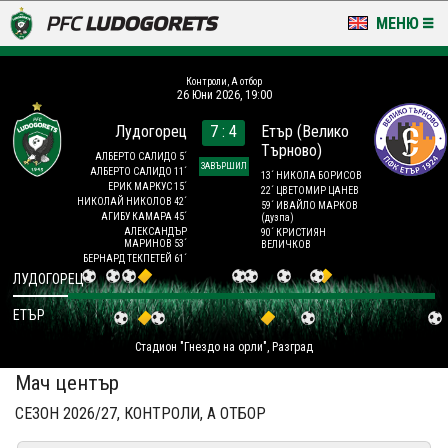
МЕНЮ
НОВИНИ & ГАЛЕРИИ
Контроли, А отбор
26 Юни 2026, 19:00
LUDOGORETS TV
Лудогорец
7 : 4
Етър (Велико
Търново)
НА ТЕРЕНА
АЛБЕРТО САЛИДО 5´
ЗАВЪРШИЛ
АЛБЕРТО САЛИДО 11´
13´ НИКОЛА БОРИСОВ
ЕРИК МАРКУС 15´
22´ ЦВЕТОМИР ЦАНЕВ
СТАДИОН & БАЗИ
НИКОЛАЙ НИКОЛОВ 42´
59´ ИВАЙЛО МАРКОВ
АГИБУ КАМАРА 45´
(дузпа)
АЛЕКСАНДЪР
90´ КРИСТИЯН
МАРИНОВ 53´
ВЕЛИЧКОВ
КЛУБ
БЕРНАРД ТЕКПЕТЕЙ 61´
ЛУДОГОРЕЦ
ЗА ФЕНОВЕ
ЕТЪР
Стадион "Гнездо на орли", Разград
Мач център
СЕЗОН 2026/27, КОНТРОЛИ, А ОТБОР