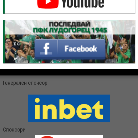
Генерален спонсор
Спонсори