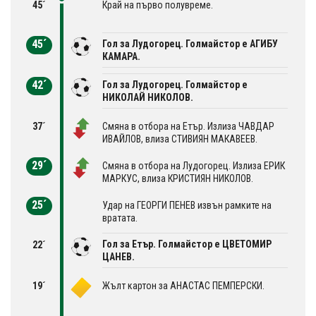
45´
Край на първо полувреме.
45´
Гол за Лудогорец. Голмайстор е АГИБУ
КАМАРА.
42´
Гол за Лудогорец. Голмайстор е
НИКОЛАЙ НИКОЛОВ.
37´
Смяна в отбора на Етър. Излиза ЧАВДАР
ИВАЙЛОВ, влиза СТИВИЯН МАКАВЕЕВ.
29´
Смяна в отбора на Лудогорец. Излиза ЕРИК
МАРКУС, влиза КРИСТИЯН НИКОЛОВ.
25´
Удар на ГЕОРГИ ПЕНЕВ извън рамките на
вратата.
Гол за Етър. Голмайстор е ЦВЕТОМИР
22´
ЦАНЕВ.
19´
Жълт картон за АНАСТАС ПЕМПЕРСКИ.