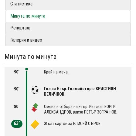
Статистика
Минута по минута
Репортаж
Галерия и видео
Минута по минута
90´
Край на мача.
Гол за Етър. Голмайстор е КРИСТИЯН
90´
ВЕЛИЧКОВ.
80´
Смяна в отбора на Етър. Излиза ГЕОРГИ
АЛЕКСАНДРОВ, влиза ПЕТЪР ЗОГРАФОВ.
63´
Жълт картон за ЕЛИСЕЙ СЪРОВ.