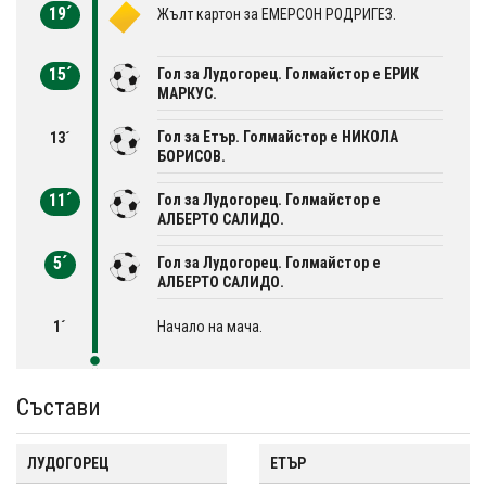
19´
Жълт картон за ЕМЕРСОН РОДРИГЕЗ.
15´
Гол за Лудогорец. Голмайстор е ЕРИК
МАРКУС.
Гол за Етър. Голмайстор е НИКОЛА
13´
БОРИСОВ.
11´
Гол за Лудогорец. Голмайстор е
АЛБЕРТО САЛИДО.
5´
Гол за Лудогорец. Голмайстор е
АЛБЕРТО САЛИДО.
1´
Начало на мача.
Състави
ЛУДОГОРЕЦ
ЕТЪР