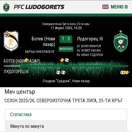
МЕНЮ
НОВИНИ & ГАЛЕРИИ
Североизточна Трета лига, 25-ти кръг
11 Април 2026, 16:00
LUDOGORETS TV
Ботев (Нови
1 : 3
Лудогорец III
пазар)
НА ТЕРЕНА
32´ БОЯН ИВАНОВ
ЗАВЪРШИЛ
36´ ИСМЕТ ХАСАН
БАРЪШ НИКОЛАЕВ 39´
86´ ИВАН ТОДОРОВ
СТАДИОН & БАЗИ
БОТЕВ (НОВИ ПАЗАР)
ЛУДОГОРЕЦ III
КЛУБ
Стадион "Градски", Нови пазар
ЗА ФЕНОВЕ
Мач център
СЕЗОН 2025/26, СЕВЕРОИЗТОЧНА ТРЕТА ЛИГА, 25-ТИ КРЪГ
Статистика
Минута по минута