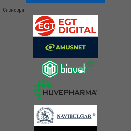
Спонсори