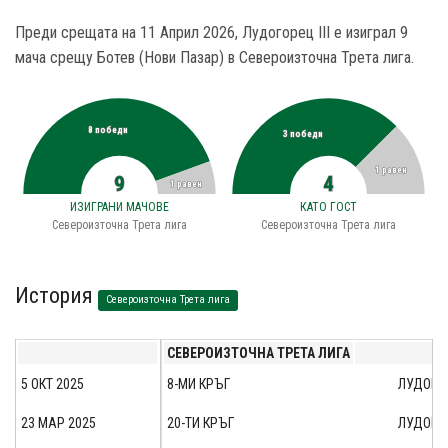
Преди срещата на 11 Април 2026, Лудогорец III е изиграл 9
мача срещу Ботев (Нови Пазар) в Североизточна Трета лига.
8 победи
3 победи
1 равен
9
4
1 равен
ИЗИГРАНИ МАЧОВЕ
КАТО ГОСТ
Североизточна Трета лига
Североизточна Трета лига
История
Североизточна Трета лига
СЕВЕРОИЗТОЧНА ТРЕТА ЛИГА
5 ОКТ 2025
8-МИ КРЪГ
ЛУДОГОР
23 МАР 2025
20-ТИ КРЪГ
ЛУДОГОР