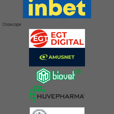
Спонсори