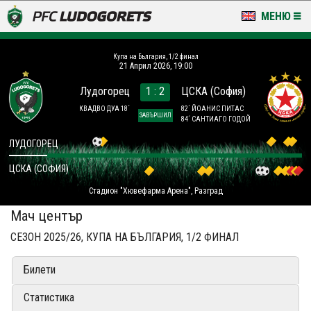
МЕНЮ
НОВИНИ & ГАЛЕРИИ
Купа на България, 1/2 финал
21 Април 2026, 19:00
LUDOGORETS TV
Лудогорец
1 : 2
ЦСКА (София)
НА ТЕРЕНА
КВАДВО ДУА 18´
82´ ЙОАНИС ПИТАС
ЗАВЪРШИЛ
84´ САНТИАГО ГОДОЙ
СТАДИОН & БАЗИ
ЛУДОГОРЕЦ
ЦСКА (СОФИЯ)
КЛУБ
Стадион "Хювефарма Арена", Разград
ЗА ФЕНОВЕ
Мач център
СЕЗОН 2025/26, КУПА НА БЪЛГАРИЯ, 1/2 ФИНАЛ
Билети
Статистика