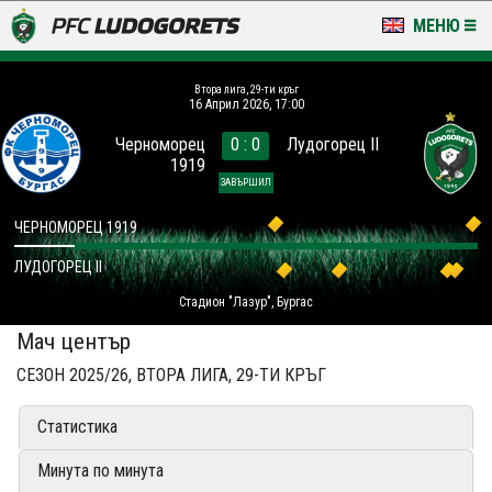
МЕНЮ
НОВИНИ & ГАЛЕРИИ
Втора лига, 29-ти кръг
16 Април 2026, 17:00
LUDOGORETS TV
Черноморец
0 : 0
Лудогорец II
1919
НА ТЕРЕНА
ЗАВЪРШИЛ
СТАДИОН & БАЗИ
ЧЕРНОМОРЕЦ 1919
ЛУДОГОРЕЦ II
КЛУБ
Стадион "Лазур", Бургас
ЗА ФЕНОВЕ
Мач център
СЕЗОН 2025/26, ВТОРА ЛИГА, 29-ТИ КРЪГ
Статистика
Минута по минута