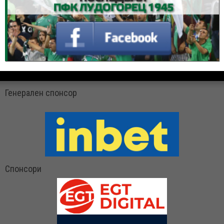
Генерален спонсор
Спонсори