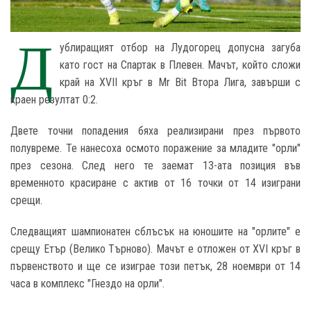
Д
ублиращият отбор на Лудогорец допусна загуба
като гост на Спартак в Плевен. Мачът, който сложи
край на XVII кръг в Mr Bit Втора Лига, завърши с
краен резултат 0:2.
Двете точни попадения бяха реализирани през първото
полувреме. Те нанесоха осмото поражение за младите "орли"
през сезона. След него те заемат 13-ата позиция във
временното красиране с актив от 16 точки от 14 изиграни
срещи.
Следващият шампионатен сблъсък на юношите на "орлите" е
срещу Етър (Велико Търново). Мачът е отложен от XVI кръг в
първенството и ще се изиграе този петък, 28 ноември от 14
часа в комплекс "Гнездо на орли".