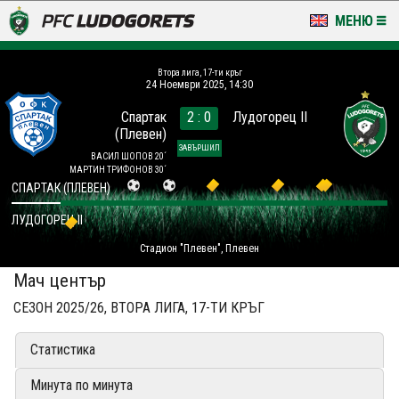
МЕНЮ
НОВИНИ & ГАЛЕРИИ
Втора лига, 17-ти кръг
24 Ноември 2025, 14:30
LUDOGORETS TV
Спартак
2 : 0
Лудогорец II
(Плевен)
НА ТЕРЕНА
ЗАВЪРШИЛ
ВАСИЛ ШОПОВ 20´
МАРТИН ТРИФОНОВ 30´
СТАДИОН & БАЗИ
СПАРТАК (ПЛЕВЕН)
ЛУДОГОРЕЦ II
КЛУБ
Стадион "Плевен", Плевен
ЗА ФЕНОВЕ
Мач център
СЕЗОН 2025/26, ВТОРА ЛИГА, 17-ТИ КРЪГ
Статистика
Минута по минута