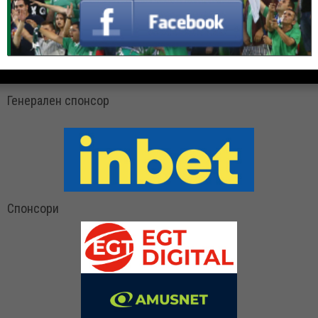
Генерален спонсор
Спонсори