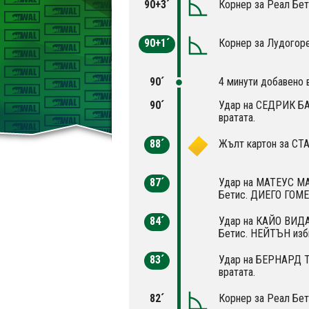
90+3´
Корнер за Реал Бет
90+1´
Корнер за Лудогоре
90´
4 минути добавено 
90´
Удар на СЕДРИК БА
вратата.
88´
Жълт картон за С
87´
Удар на МАТЕУС МА
Бетис. ДИЕГО ГОМЕ
84´
Удар на КАЙО ВИДА
Бетис. НЕЙТЪН изб
83´
Удар на БЕРНАРД Т
вратата.
82´
Корнер за Реал Бет