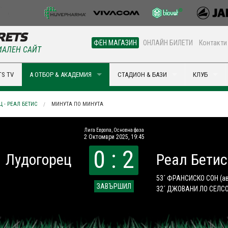
ФЕН МАГАЗИН
ОНЛАЙН БИЛЕТИ
Контакти
АЛЕН САЙТ
S TV
А ОТБОР & АКАДЕМИЯ
СТАДИОН & БАЗИ
КЛУБ
 - РЕАЛ БЕТИС
МИНУТА ПО МИНУТА
Лига Европа, Основна фаза
2 Октомври 2025, 19:45
0 : 2
Лудогорец
Реал Бетис
53´ ФРАНСИСКО СОН
(а
ЗАВЪРШИЛ
32´ ДЖОВАНИ ЛО СЕЛС