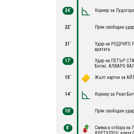
24´
Корнер за Лудогоре
22´
Пряк свободен удар
21´
Удар на РОДРИГО Р
вратата.
17´
Удар на ПЕТЪР СТА
Бетис. АЛВАРО ВАЛ
15´
Жълт картон за А
14´
Корнер за Реал Бет
10´
Пряк свободен удар
8´
Смяна в отбора на
КУРТУЛУШ, влиза 