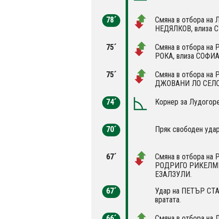
78´
Смяна в отбора на
НЕДЯЛКОВ, влиза 
75´
Смяна в отбора на 
РОКА, влиза СОФИ
75´
Смяна в отбора на 
ДЖОВАНИ ЛО СЕЛС
74´
Корнер за Лудогоре
70´
Пряк свободен удар
67´
Смяна в отбора на 
РОДРИГО РИКЕЛМЕ
ЕЗАЛЗУЛИ.
67´
Удар на ПЕТЪР СТА
вратата.
66´
Смяна в отбора на 