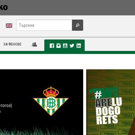
ЗА ФЕНОВЕ
втогол)
О