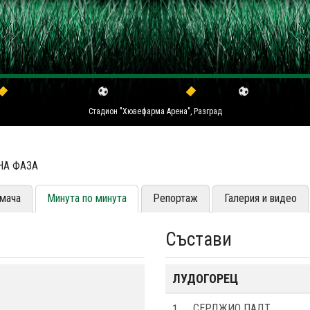
Стадион "Хювефарма Арена", Разград
НА ФАЗА
мача
Минута по минута
Репортаж
Галерия и видео
Състави
ЛУДОГОРЕЦ
1
СЕРДЖИО ПАДТ