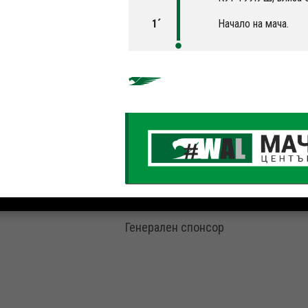
1´
Начало на мача.
Генерален спонсор