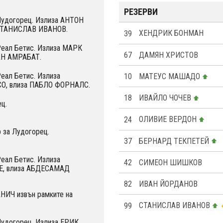
РЕЗЕРВИ
 Лудогорец. Излиза АНТОН
СТАНИСЛАВ ИВАНОВ.
39
ХЕНДРИК БОНМАН
Реал Бетис. Излиза МАРК
67
ДАМЯН ХРИСТОВ
АН АМРАБАТ.
Реал Бетис. Излиза
10
МАТЕУС МАШАДО
О, влиза ПАБЛО ФОРНАЛС.
18
ИВАЙЛО ЧОЧЕВ
ц.
24
OЛИВИЕ ВЕРДОН
 за Лудогорец.
37
БЕРНАРД ТЕКПЕТЕЙ
Реал Бетис. Излиза
42
СИМЕОН ШИШКОВ
, влиза АБДЕСАМАД
82
ИВАН ЙОРДАНОВ
НИЧ извън рамките на
99
СТАНИСЛАВ ИВАНОВ
Лудогорец. Излиза ЕРИК