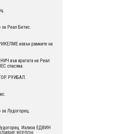
ц.
 за Реал Бетис.
ИКЕЛМЕ извън рамките на
НИЧ във вратата на Реал
ЕС спасява.
ЙТОР РУИБАЛ.
ис.
 за Лудогорец.
 Лудогорец. Излиза ЕДВИН
OЛИВИЕ ВЕРДОН.