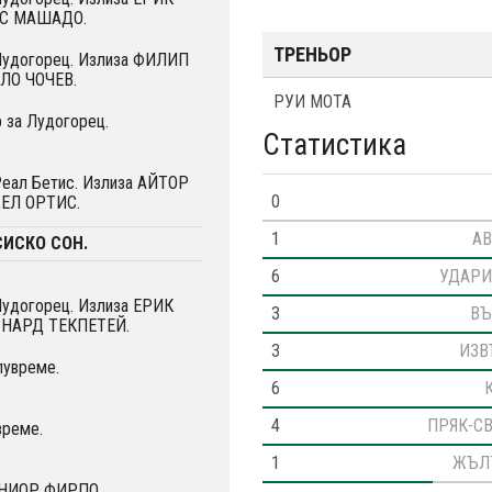
УС МАШАДО.
ТРЕНЬОР
 Лудогорец. Излиза ФИЛИП
ЙЛО ЧОЧЕВ.
РУИ МОТА
 за Лудогорец.
Статистика
Реал Бетис. Излиза АЙТОР
0
ХЕЛ ОРТИС.
1
АВ
СИСКО СОН.
6
УДАРИ
Лудогорец. Излиза ЕРИК
3
ВЪ
РНАРД ТЕКПЕТЕЙ.
3
ИЗВ
лувреме.
6
4
ПРЯК-С
време.
1
ЖЪЛ
УНИОР ФИРПО.