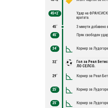
45+2´
Удар на ФРАНСИСКО
вратата.
45´
3 минути добавено 
45´
Пряк свободен удар
34´
Корнер за Лудогоре
Гол за Реал Бети
32´
ЛО СЕЛСО.
29´
Корнер за Реал Бет
25´
Корнер за Лудогоре
25´
Корнер за Лудогоре