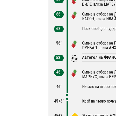
БИЛЕ, влиза МАТЕ
66´
Смяна в отбора на
КАЛОЧ, влиза ИВА
62´
Пряк свободен удар
56´
Смяна в отбора на 
РУИБАЛ, влиза АН
Автогол на ФРАН
53´
46´
Смяна в отбора на 
МАРКУС, влиза БЕ
46´
Начало на второ по
45+3´
Край на първо полу
45+2´
Жълт картон за Ж