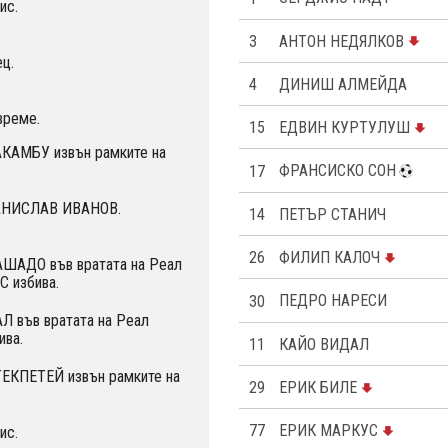
ис.
3
АНТОН НЕДЯЛКОВ
ц.
4
ДИНИШ АЛМЕЙДА
време.
15
ЕДВИН КУРТУЛУШ
КАМБУ извън рамките на
17
ФРАНСИСКО СОН
ТАНИСЛАВ ИВАНОВ.
14
ПЕТЪР СТАНИЧ
26
ФИЛИП КАЛОЧ
ШАДО във вратата на Реал
С избива.
30
ПЕДРО НАРЕСИ
Л във вратата на Реал
ива.
11
КАЙО ВИДАЛ
ЕКПЕТЕЙ извън рамките на
29
ЕРИК БИЛЕ
77
ЕРИК МАРКУС
ис.