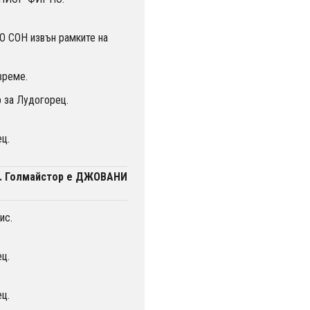
 СОН извън рамките на
време.
 за Лудогорец.
ц.
с. Голмайстор е ДЖОВАНИ
ис.
ц.
ц.