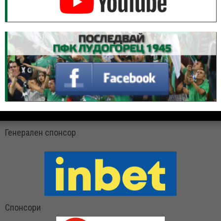
Генерален спонсор
Спонсори