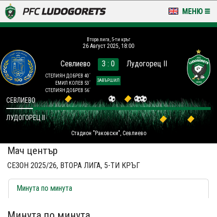
МЕНЮ
НОВИНИ & ГАЛЕРИИ
Втора лига, 5-ти кръг
26 Август 2025, 18:00
LUDOGORETS TV
Севлиево
3 : 0
Лудогорец II
НА ТЕРЕНА
СТЕЛИЯН ДОБРЕВ 40´
ЗАВЪРШИЛ
ЕМИЛ КОЛЕВ 53´
СТЕЛИЯН ДОБРЕВ 56´
СТАДИОН & БАЗИ
СЕВЛИЕВО
ЛУДОГОРЕЦ II
КЛУБ
Стадион "Раковски", Севлиево
ЗА ФЕНОВЕ
Мач център
СЕЗОН 2025/26, ВТОРА ЛИГА, 5-ТИ КРЪГ
Минута по минута
Минута по минута