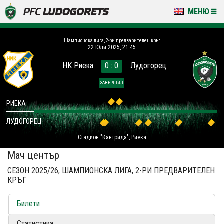
МЕНЮ
НОВИНИ & ГАЛЕРИИ
Шампионска лига, 2-ри предварителен кръг
22 Юли 2025, 21:45
LUDOGORETS TV
НК Риека
0 : 0
Лудогорец
НА ТЕРЕНА
ЗАВЪРШИЛ
СТАДИОН & БАЗИ
РИЕКА
ЛУДОГОРЕЦ
КЛУБ
Стадион "Кантрида", Риека
ЗА ФЕНОВЕ
Мач център
СЕЗОН 2025/26, ШАМПИОНСКА ЛИГА, 2-РИ ПРЕДВАРИТЕЛЕН
КРЪГ
Билети
Статистика