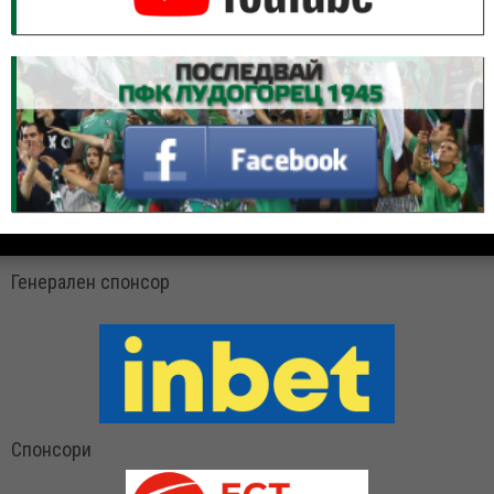
Генерален спонсор
Спонсори