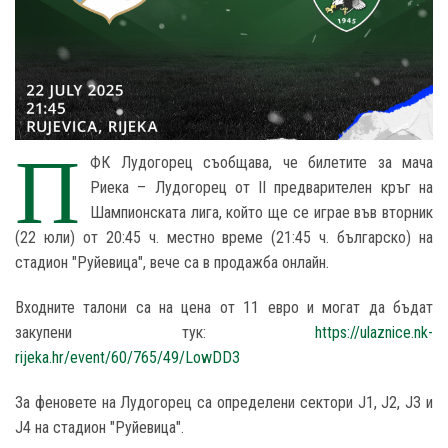
П
ФК Лудогорец съобщава, че билетите за мача
Риека – Лудогорец от II предварителен кръг на
Шампионската лига, който ще се играе във вторник
(22 юли) от 20:45 ч. местно време (21:45 ч. българско) на
стадион "Руйевица", вече са в продажба онлайн.
Входните талони са на цена от 11 евро и могат да бъдат
закупени тук:
https://ulaznice.nk-
rijeka.hr/event/60/765/49/LowDD3
За феновете на Лудогорец са определени сектори J1, J2, J3 и
J4 на стадион "Руйевица".