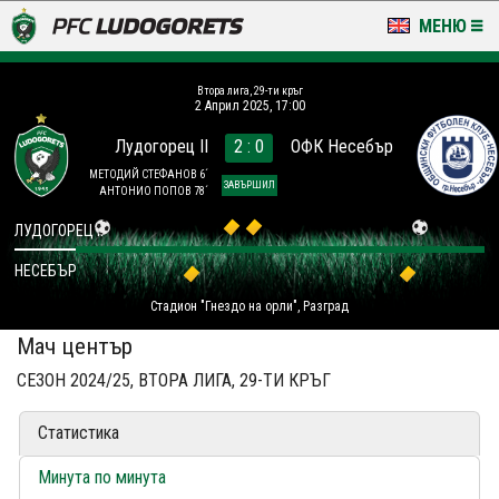
МЕНЮ
НОВИНИ & ГАЛЕРИИ
Втора лига, 29-ти кръг
2 Април 2025, 17:00
LUDOGORETS TV
Лудогорец II
2 : 0
ОФК Несебър
НА ТЕРЕНА
МЕТОДИЙ СТЕФАНОВ 6´
ЗАВЪРШИЛ
АНТОНИО ПОПОВ 78´
СТАДИОН & БАЗИ
ЛУДОГОРЕЦ II
НЕСЕБЪР
КЛУБ
Стадион "Гнездо на орли", Разград
ЗА ФЕНОВЕ
Мач център
СЕЗОН 2024/25, ВТОРА ЛИГА, 29-ТИ КРЪГ
Статистика
Минута по минута