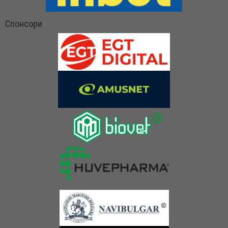
Спонсори