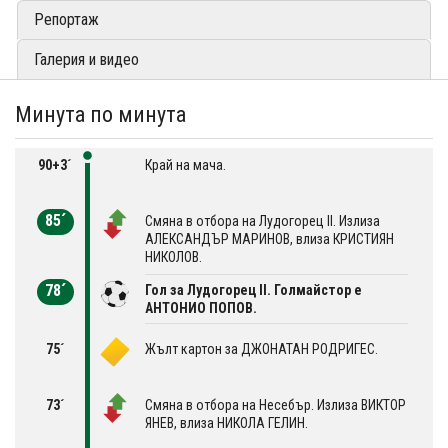
Репортаж
Галерия и видео
Минута по минута
90+3´
Край на мача.
85´
Смяна в отбора на Лудогорец II. Излиза
АЛЕКСАНДЪР МАРИНОВ, влиза КРИСТИЯН
НИКОЛОВ.
78´
Гол за Лудогорец II. Голмайстор е
АНТОНИО ПОПОВ.
75´
Жълт картон за ДЖОНАТАН РОДРИГЕС.
73´
Смяна в отбора на Несебър. Излиза ВИКТОР
ЯНЕВ, влиза НИКОЛА ГЕЛИН.