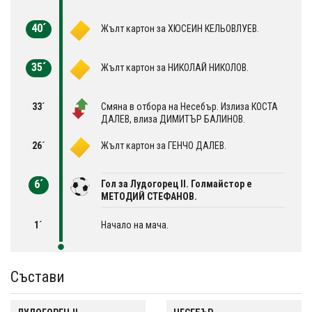
40´
Жълт картон за ХЮСЕИН КЕЛЬОВЛУЕВ.
35´
Жълт картон за НИКОЛАЙ НИКОЛОВ.
33´
Смяна в отбора на Несебър. Излиза КОСТА
ДАЛЕВ, влиза ДИМИТЪР БАЛИНОВ.
26´
Жълт картон за ГЕНЧО ДАЛЕВ.
6´
Гол за Лудогорец II. Голмайстор е
МЕТОДИЙ СТЕФАНОВ.
1´
Начало на мача.
Състави