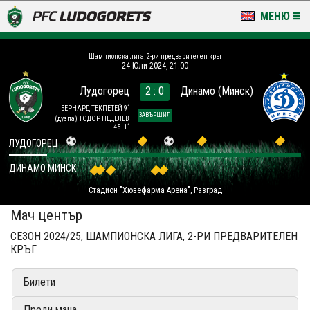
МЕНЮ
НОВИНИ & ГАЛЕРИИ
Шампионска лига, 2-ри предварителен кръг
24 Юли 2024, 21:00
LUDOGORETS TV
Лудогорец
2 : 0
Динамо (Минск)
НА ТЕРЕНА
БЕРНАРД ТЕКПЕТЕЙ 9´
ЗАВЪРШИЛ
(дузпа)
ТОДОР НЕДЕЛЕВ
45+1´
СТАДИОН & БАЗИ
ЛУДОГОРЕЦ
ДИНАМО МИНСК
КЛУБ
Стадион "Хювефарма Арена", Разград
ЗА ФЕНОВЕ
Мач център
СЕЗОН 2024/25, ШАМПИОНСКА ЛИГА, 2-РИ ПРЕДВАРИТЕЛЕН
КРЪГ
Билети
Преди мача