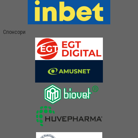
Спонсори