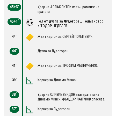
45+3´
Удар на АСЛАК ВИТРИ извън рамките на
вратата.
45+1´
Гол от дузпа за Лудогорец. Голмайстор
е ТОДОР НЕДЕЛЕВ.
44´
Жълт картон за СЕРГЕЙ ПОЛИТЕВИЧ.
44´
Дузпа за Лудогорец.
41´
Жълт картон за ТРОФИМ МЕЛНИЧЕНКО.
39´
Корнер за Динамо Минск.
38´
Удар на OЛИВИЕ ВЕРДОН във вратата на
Динамо Минск. ФЬОДОР ЛАПУКОВ спасява.
37´
Корнер за Лудогорец.