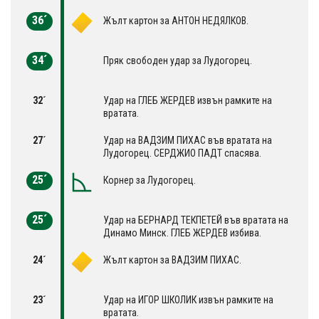
36´
Жълт картон за АНТОН НЕДЯЛКОВ.
34´
Пряк свободен удар за Лудогорец.
32´
Удар на ГЛЕБ ЖЕРДЕВ извън рамките на
вратата.
27´
Удар на ВАДЗИМ ПИХАС във вратата на
Лудогорец. СЕРДЖИО ПАДТ спасява.
25´
Корнер за Лудогорец.
25´
Удар на БЕРНАРД ТЕКПЕТЕЙ във вратата на
Динамо Минск. ГЛЕБ ЖЕРДЕВ избива.
24´
Жълт картон за ВАДЗИМ ПИХАС.
23´
Удар на ИГОР ШКОЛИК извън рамките на
вратата.