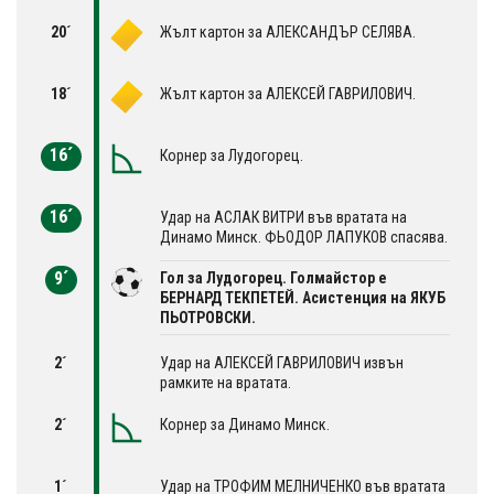
20´
Жълт картон за АЛЕКСАНДЪР СЕЛЯВА.
18´
Жълт картон за АЛЕКСЕЙ ГАВРИЛОВИЧ.
16´
Корнер за Лудогорец.
16´
Удар на АСЛАК ВИТРИ във вратата на
Динамо Минск. ФЬОДОР ЛАПУКОВ спасява.
9´
Гол за Лудогорец. Голмайстор е
БЕРНАРД ТЕКПЕТЕЙ. Асистенция на ЯКУБ
ПЬОТРОВСКИ.
2´
Удар на АЛЕКСЕЙ ГАВРИЛОВИЧ извън
рамките на вратата.
2´
Корнер за Динамо Минск.
1´
Удар на ТРОФИМ МЕЛНИЧЕНКО във вратата