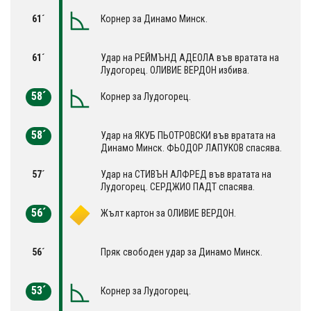
61´
Корнер за Динамо Минск.
61´
Удар на РЕЙМЪНД АДЕОЛА във вратата на
Лудогорец. OЛИВИЕ ВЕРДОН избива.
58´
Корнер за Лудогорец.
58´
Удар на ЯКУБ ПЬОТРОВСКИ във вратата на
Динамо Минск. ФЬОДОР ЛАПУКОВ спасява.
57´
Удар на СТИВЪН АЛФРЕД във вратата на
Лудогорец. СЕРДЖИО ПАДТ спасява.
56´
Жълт картон за OЛИВИЕ ВЕРДОН.
56´
Пряк свободен удар за Динамо Минск.
53´
Корнер за Лудогорец.