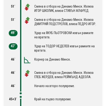
51´
Смяна в отбора на Динамо Минск. Излиза
ИГОР ШКОЛИК, влиза СТИВЪН АЛФРЕД.
51´
Смяна в отбора на Динамо Минск. Излиза
ДМИТРИЙ ПОДСТРЕЛОВ, влиза ПЕДРО ИГОР.
49´
Удар на ЯКУБ ПЬОТРОВСКИ извън рамките
на вратата.
47´
Удар на ТОДОР НЕДЕЛЕВ извън рамките на
вратата.
46´
Корнер за Динамо Минск.
46´
Смяна в отбора на Динамо Минск. Излиза
ГЛЕБ ЖЕРДЕВ, влиза РЕЙМЪНД АДЕОЛА.
46´
Начало на второ полувреме.
45+3´
Край на първо полувреме.