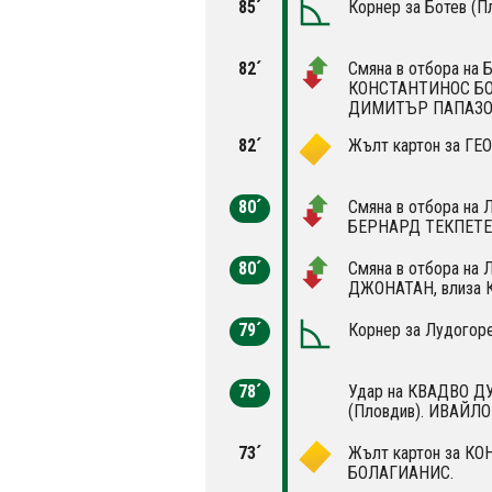
85´
Корнер за Ботев (П
82´
Смяна в отбора на 
КОНСТАНТИНОС БО
ДИМИТЪР ПАПАЗО
82´
Жълт картон за Г
80´
Смяна в отбора на 
БЕРНАРД ТЕКПЕТЕЙ
80´
Смяна в отбора на 
ДЖОНАТАН, влиза 
79´
Корнер за Лудогоре
78´
Удар на КВАДВО ДУА
(Пловдив). ИВАЙЛО
73´
Жълт картон за К
БОЛАГИАНИС.