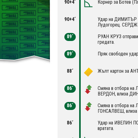
90+4´
Корнер за Ботев (П
90+4´
Удар на ДИМИТЪР 
Лудогорец. СЕРДЖ
89´
РУАН КРУЗ отправи 
гредата.
89´
Пряк свободен удар
88´
Жълт картон за А
86´
Смяна в отбора на
ВЕРДОН, влиза Д
86´
Смяна в отбора на 
ГОНСАЛВЕШ, влиза
86´
Удар на ИВЕЛИН ПО
вратата.