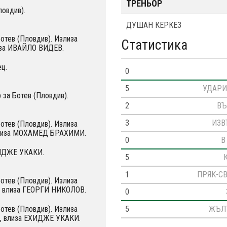
ТРЕНЬОР
ловдив).
ДУШАН КЕРКЕЗ
Ботев (Пловдив). Излиза
Статистика
за ИВАЙЛО ВИДЕВ.
ц.
0
5
УДАРИ
 за Ботев (Пловдив).
2
ВЪ
3
ИЗВ
Ботев (Пловдив). Излиза
лиза МОХАМЕД БРАХИМИ.
0
В
ХИДЖЕ УКАКИ.
5
1
ПРЯК-С
Ботев (Пловдив). Излиза
влиза ГЕОРГИ НИКОЛОВ.
0
5
ЖЪЛ
Ботев (Пловдив). Излиза
 влиза ЕХИДЖЕ УКАКИ.