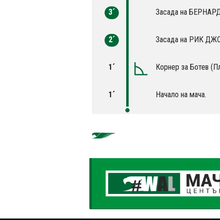
3´
Засада на БЕРНАР
2´
Засада на РИК ДЖ
1´
Корнер за Ботев (П
1´
Начало на мача.