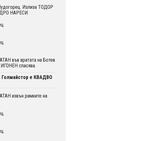
 Лудогорец. Излиза ТОДОР
ЕДРО НАРЕСИ.
ц.
ц.
ТАН във вратата на Ботев
 ИГОНЕН спасява.
. Голмайстор е КВАДВО
ТАН извън рамките на
ц.
ц.