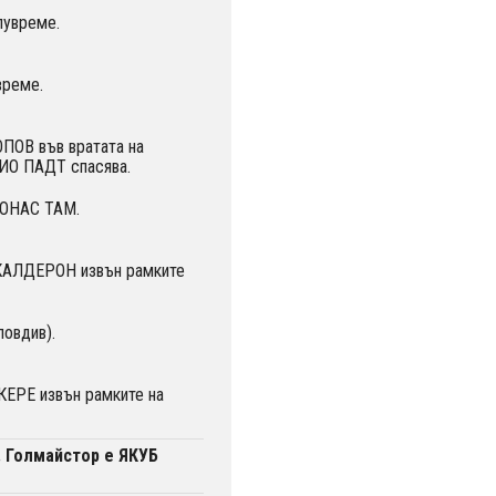
лувреме.
време.
ПОВ във вратата на
ИО ПАДТ спасява.
ЖОНАС ТАМ.
КАЛДЕРОН извън рамките
ловдив).
ЕРЕ извън рамките на
. Голмайстор е ЯКУБ