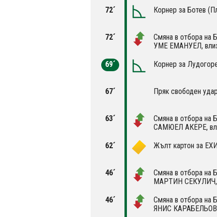
72´
Корнер за Ботев (П
72´
Смяна в отбора на 
УМЕ ЕМАНУЕЛ, вли
69´
Корнер за Лудогоре
67´
Пряк свободен удар
63´
Смяна в отбора на 
САМЮЕЛ АКЕРЕ, в
62´
Жълт картон за Е
46´
Смяна в отбора на 
МАРТИН СЕКУЛИЧ, 
46´
Смяна в отбора на 
ЯНИС КАРАБЕЛЬОВ,