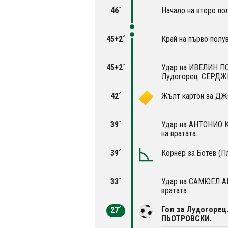
46´
Начало на второ по
45+2´
Край на първо полу
45+2´
Удар на ИВЕЛИН ПО
Лудогорец. СЕРДЖ
42´
Жълт картон за Д
39´
Удар на АНТОНИО 
на вратата.
39´
Корнер за Ботев (П
33´
Удар на САМЮЕЛ АК
вратата.
Гол за Лудогорец
27´
ПЬОТРОВСКИ.