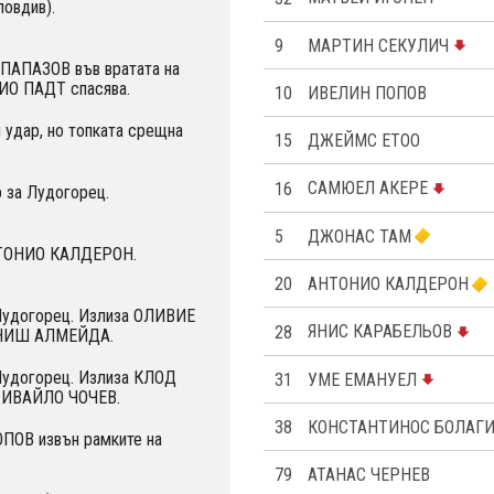
ловдив).
9
МАРТИН СЕКУЛИЧ
ПАПАЗОВ във вратата на
ИО ПАДТ спасява.
10
ИВЕЛИН ПОПОВ
удар, но топката срещна
15
ДЖЕЙМС ЕТОО
16
САМЮЕЛ АКЕРЕ
 за Лудогорец.
5
ДЖОНАС ТАМ
НТОНИО КАЛДЕРОН.
20
АНТОНИО КАЛДЕРОН
 Лудогорец. Излиза OЛИВИЕ
28
ЯНИС КАРАБЕЛЬОВ
ИНИШ АЛМЕЙДА.
Лудогорец. Излиза КЛОД
31
УМЕ ЕМАНУЕЛ
 ИВАЙЛО ЧОЧЕВ.
38
КОНСТАНТИНОС БОЛАГ
ПОВ извън рамките на
79
АТАНАС ЧЕРНЕВ