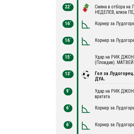
22´
Смяна в отбора на
НЕДЕЛЕВ, влиза П
16´
Корнер за Лудогоре
16´
Корнер за Лудогоре
15´
Удар на РИК ДЖОНА
(Пловдив). МАТВЕЙ
Гол за Лудогорец
13´
ДУА.
9´
Удар на РИК ДЖОНА
вратата.
6´
Корнер за Лудогоре
6´
Корнер за Лудогоре