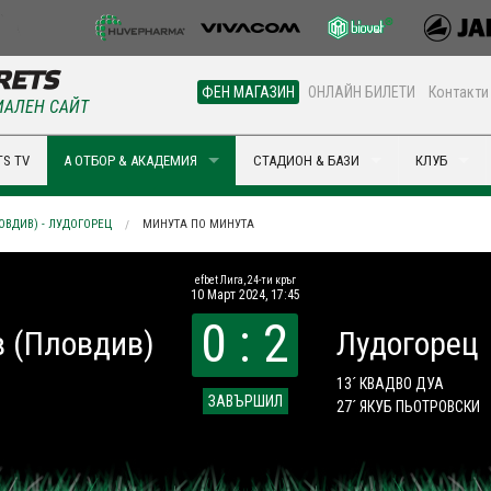
ФЕН МАГАЗИН
ОНЛАЙН БИЛЕТИ
Контакти
АЛЕН САЙТ
S TV
А ОТБОР & АКАДЕМИЯ
СТАДИОН & БАЗИ
КЛУБ
ОВДИВ) - ЛУДОГОРЕЦ
МИНУТА ПО МИНУТА
efbet Лига, 24-ти кръг
10 Март 2024, 17:45
0 : 2
в (Пловдив)
Лудогорец
13´ КВАДВО ДУА
ЗАВЪРШИЛ
27´ ЯКУБ ПЬОТРОВСКИ