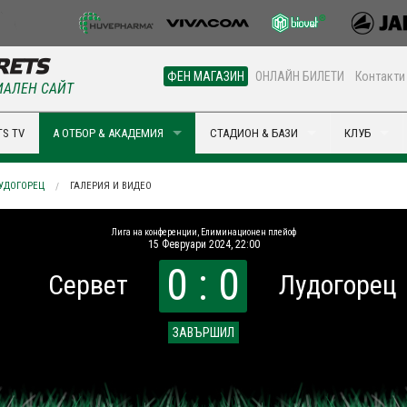
ФЕН МАГАЗИН
ОНЛАЙН БИЛЕТИ
Контакти
АЛЕН САЙТ
S TV
А ОТБОР & АКАДЕМИЯ
СТАДИОН & БАЗИ
КЛУБ
ЛУДОГОРЕЦ
ГАЛЕРИЯ И ВИДЕО
Лига на конференции, Елиминационен плейоф
15 Февруари 2024, 22:00
0 : 0
Сервет
Лудогорец
ЗАВЪРШИЛ