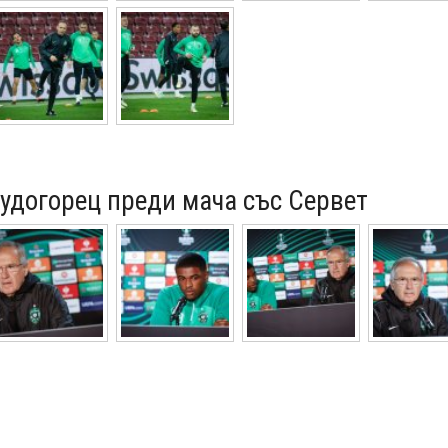
удогорец преди мача със Сервет