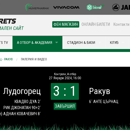
ФЕН МАГАЗИН
ОНЛАЙН БИЛЕТИ
Контакти
АЛЕН САЙТ
S TV
А ОТБОР & АКАДЕМИЯ
СТАДИОН & БАЗИ
КЛУБ
 - РАКУВ
ГАЛЕРИЯ И ВИДЕО
Контроли, А отбор
27 Януари 2024, 16:00
3 : 1
Лудогорец
Ракув
КВАДВО ДУА 2´
6´ АНТЕ ЦЪРНАЦ
ЗАВЪРШИЛ
РИК ДЖОНАТАН 90+2´
л)
АДНАН КОВАЧЕВИЧ 8´