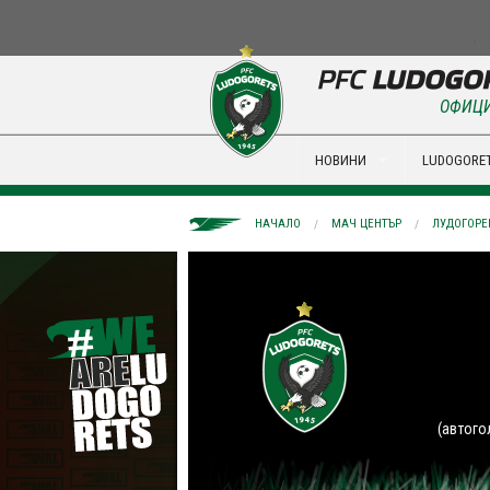
ОФИЦИ
НОВИНИ
LUDOGORET
НАЧАЛО
МАЧ ЦЕНТЪР
ЛУДОГОРЕЦ
(автого