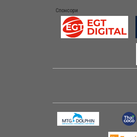
Спонсори