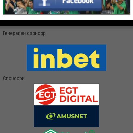
Генерален спонсор
Спонсори