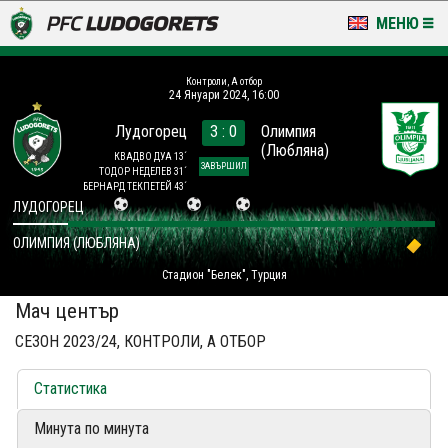
МЕНЮ
НОВИНИ & ГАЛЕРИИ
Контроли, А отбор
24 Януари 2024, 16:00
LUDOGORETS TV
Лудогорец
3 : 0
Олимпия
(Любляна)
НА ТЕРЕНА
КВАДВО ДУА 13´
ЗАВЪРШИЛ
ТОДОР НЕДЕЛЕВ 31´
БЕРНАРД ТЕКПЕТЕЙ 43´
СТАДИОН & БАЗИ
ЛУДОГОРЕЦ
ОЛИМПИЯ (ЛЮБЛЯНА)
КЛУБ
Стадион "Белек", Турция
ЗА ФЕНОВЕ
Мач център
СЕЗОН 2023/24, КОНТРОЛИ, А ОТБОР
Статистика
Минута по минута